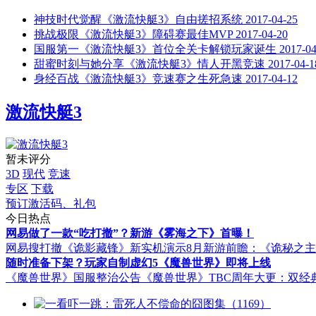
神技时代觉醒《激流快艇3》自由搓招系统
2017-04-25
挑战极限《激流快艇3》障碍赛最佳MVP
2017-04-20
国服第一《激流快艇3》首位全关卡解锁玩家诞生
2017-04
甜蜜时刻与她分享《激流快艇3》情人开黑竞速
2017-04-1
身经百战《激流快艇3》竞速赛之生死急速
2017-04-12
激流快艇3
暂未评分
3D
现代
竞速
专区
下载
预订激活码、礼包
今日热点
网易做了一款“吃打撤”？新游《雾海之下》首曝！
网易搜打撤《诡影藏锋》新实机演示
8月新游前瞻：《诡秘之
随时准备下架？玩家自制虚幻5《魔兽世界》即将上线
《魔兽世界》国服整治公告
《魔兽世界》TBC周年大更：双经