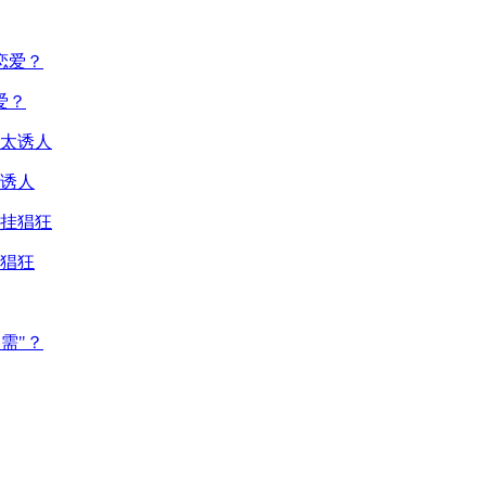
爱？
诱人
猖狂
需"？