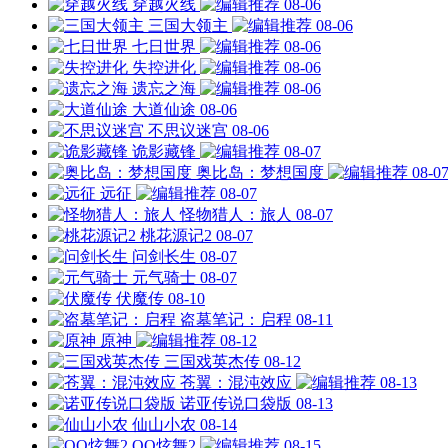
穿越火线
08-06
三国大领主
08-06
七日世界
08-06
失控进化
08-06
遗忘之海
08-06
大道仙途
08-06
不思议迷宫
08-06
诡影藏锋
08-07
奥比岛：梦想国度
08-0
远征
08-07
怪物猎人：旅人
08-07
桃花源记2
08-07
问剑长生
08-07
元气骑士
08-07
伏魔传
08-10
盗墓笔记：启程
08-11
原神
08-12
三国戏英杰传
08-12
苍翼：混沌效应
08-13
诺亚传说口袋版
08-13
仙山小农
08-14
QQ炫舞2
08-15