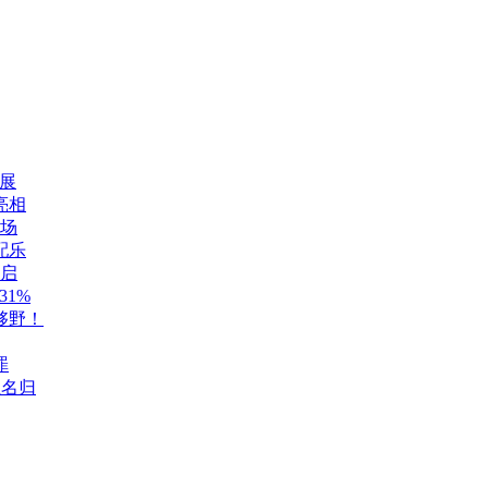
展
亮相
登场
配乐
开启
1%
够野！
罪
至名归