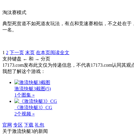
淘汰赛模式
典型死贫道不如死道友玩法，有点和竞速赛相似，不之处在于
一名。
1
2
下一页
末页
在本页阅读全文
支持键盘 ← 和 → 分页
17173.com发布此文仅为传递信息，不代表17173.com认同
我想了解这个游戏：
激流快艇3截图
(5)
1个图集 »
《激流快艇3》CG
2个视频 »
官网
专区
下载
礼包
关于
激流快艇3
的新闻