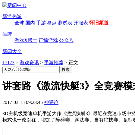
新游热游
全球
国内
手游
盘点
测试表
开服表
怀旧频道
品牌
游戏X博士
正惊游戏
公众号
新闻大全
17173
>
游戏资讯
>
手游推荐
>
正文
讲套路《激流快艇3》全竞赛模
2017-03-15 09:23:45
神评论
3D主机级竞速单机手游大作《激流快艇3》最近在竞速市场中
模式也一改以往，增加了障碍赛、淘汰赛、自有绝技赛、竞标