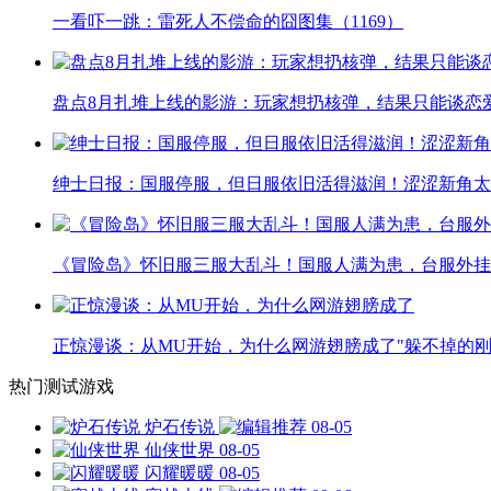
一看吓一跳：雷死人不偿命的囧图集（1169）
盘点8月扎堆上线的影游：玩家想扔核弹，结果只能谈恋
绅士日报：国服停服，但日服依旧活得滋润！涩涩新角太
《冒险岛》怀旧服三服大乱斗！国服人满为患，台服外挂
正惊漫谈：从MU开始，为什么网游翅膀成了"躲不掉的刚
热门测试游戏
炉石传说
08-05
仙侠世界
08-05
闪耀暖暖
08-05