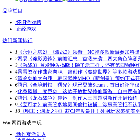
品牌栏目
怀旧游戏榜
正经游戏
热门新闻排行
1
《永恒之塔2》《激战3》领衔！NC携多款新游参加科隆
2
网易《诡影藏锋》前瞻汇总：首测来袭，四大角色阵容
3
《激战3》首发种族揭晓！除了老三样，还有第四物种
4
暴雪资深作曲家离职，曾创作《魔兽世界》等多款游戏
5
清冷剑仙大白腿！韩国武侠MMO《新剑皇》预约正式
6
腾讯《全境封锁：曙光》现已登陆Steam，首日好评率仅3
7
化身凤凰、变巨剑！这款开放世界修仙新游，自由度有
8
腾讯《龙石战争》停运，制作人三国题材新作开启预约
9
《宝可梦》前高管多地厕间偷拍被捕，涉事高管拒不认
10
《明末：渊虚之羽》获CJ年度最佳！外网玩家盛赞实
Wan网页游戏**玩
动作爽游
进入