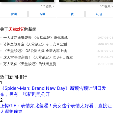
1个图集 »
1个视频 »
官网
专区
下载
礼包
关于
天堂战记
的新闻
一大波萌妹纸袭来 《天堂战记》邀你来战
2017-06-05
诸神之战开启《天堂战记》今日安卓公测
2016-03-16
《天堂战记》IOS公测火爆 全新内容上线
2016-03-02
这天堂等你亲临！《天堂战记》IOS今日首发
2016-02-03
万人敬仰《天堂战记》为强者点赞
2016-01-19
热门新闻排行
1
《Spider-Man: Brand New Day》新预告预计明日发
布，另有一张新剧照公开
2
正惊GIF：表情如此羞涩！美女这个表情太好看，直接让
人遐想连篇