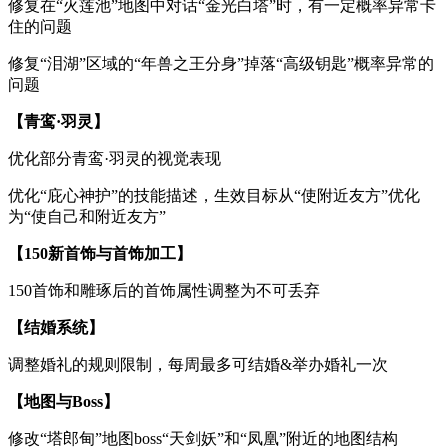
修复在“火莲池”地图中对话“金光白塔”时，有一定概率异常卡
住的问题
修复“泪湖”区域的“年兽之王分身”掉落“高级钥匙”概率异常的
问题
【青鸾
·羽灵】
优化部分青鸾·羽灵的视觉表现
优化“庇心神护”的技能描述，生效目标从“使附近友方”优化
为“使自己和附近友方”
【
150新首饰与首饰加工】
150首饰和雕琢后的首饰属性调整为不可丢弃
【结婚系统】
调整婚礼的规则限制，每周最多可结婚&举办婚礼一次
【地图与
Boss】
修改“塔郎甸”地图boss“天剑妖”和“凤凰”附近的地图结构