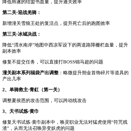
降低韩遂的结盟书血量，提升通关效率
第二关
·迎战羌骑：
新增潼关雪狼王处的复活点，提升死亡后的跑图效率
第三关
·冰城决战：
降低“渭水南岸”地图中西凉军设下的两道路障栅栏血量，提升
副本效率
修复不提交任务，可以直接打BOSS锦马超的问题
潼关副本系列福袋产出调整
：略微提升朔金首饰碎片等道具的
产出几率
2、单骑救主·青釭（第一关）
调整夏侯恩的攻击范围，可以跨动线攻击
3、天书试炼·黄巾
修复天书试炼·黄巾副本中，唤灵职业无法对猛虎使用“符咒残
渣”，从而无法召唤异变妖虎的问题