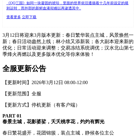
《QQ三国》如同一块凝固的琥珀，里面的世界依旧遵循着十几年前设定的规
则运转，而外部的新鲜血液却难以再渗透其中..
查看更多
立即下载
3月12日将迎来3月版本更新：春日繁华装点主城，风景焕然一
新；春日活动盎然上线；林小炫又添新装；各大副本迎来新的
优化；日常活动迎来调整；交易冻结系统调优；汉水北山第七
季烽火再燃以及更多版本优化等你来体验！
全服更新公告
【更新时间】2026年3月12日 08:00-12:00
【更新范围】全服
【更新方式】停机更新（有客户端）
PART 0
1
春景主城，花影婆娑，夭夭桃李花，灼灼有辉光
春日繁花盛开，花团锦簇，装点主城，静候各位主公