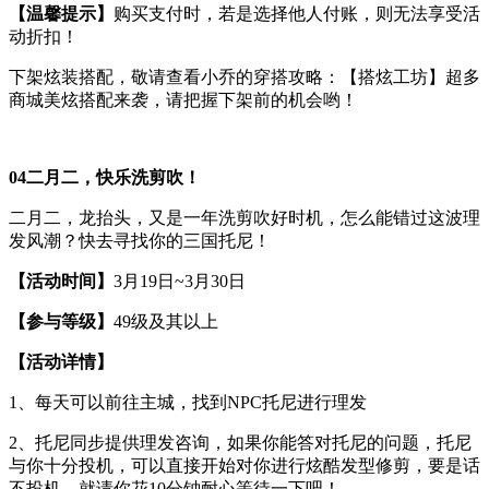
【温馨提示】
购买支付时，若是选择他人付账，则无法享受活
动折扣！
下架炫装搭配，敬请查看小乔的穿搭攻略：【搭炫工坊】超多
商城美炫搭配来袭，请把握下架前的机会哟！
0
4
二月二，快乐洗剪吹！
二月二，龙抬头，又是一年洗剪吹好时机，怎么能错过这波理
发风潮？快去寻找你的三国托尼！
【活动时间】
3月19日~3月30日
【参与等级】
49级及其以上
【活动详情】
1、每天可以前往主城，找到NPC托尼进行理发
2、托尼同步提供理发咨询，如果你能答对托尼的问题，托尼
与你十分投机，可以直接开始对你进行炫酷发型修剪，要是话
不投机，就请你花10分钟耐心等待一下吧！