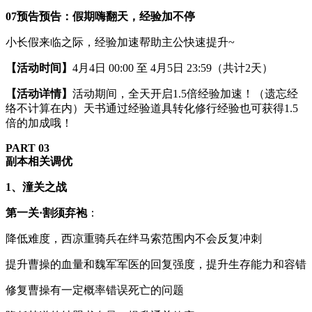
0
7
预告预告：假期嗨翻天，经验加不停
小长假来临之际，经验加速帮助主公快速提升~
【活动时间】
4月4日 00:00 至 4月5日 23:59（共计2天）
【活动详情】
活动期间，全天开启1.5倍经验加速！（遗忘经
络不计算在内）天书通过经验道具转化修行经验也可获得1.5
倍的加成哦！
PART 0
3
副本相关调优
1、潼关之战
第一关
·割须弃袍
：
降低难度，西凉重骑兵在绊马索范围内不会反复冲刺
提升曹操的血量和魏军军医的回复强度，提升生存能力和容错
修复曹操有一定概率错误死亡的问题