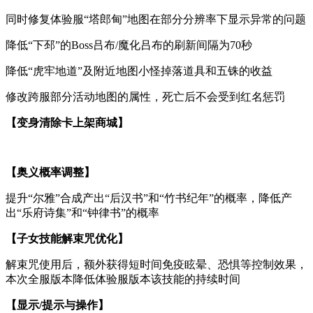
同时修复体验服“塔郎甸”地图在部分分辨率下显示异常的问题
降低“下邳”的Boss吕布/魔化吕布的刷新间隔为70秒
降低“虎牢地道”及附近地图小怪掉落道具和五铢的收益
修改跨服部分活动地图的属性，死亡后不会受到红名惩罚
【变身清除卡上架商城】
【奥义概率调整】
提升“尔雅”合成产出“后汉书”和“竹书纪年”的概率，降低产
出“乐府诗集”和“钟律书”的概率
【子女技能解束咒优化】
解束咒使用后，额外获得短时间免疫眩晕、恐惧等控制效果，
本次全服版本降低体验服版本该技能的持续时间
【显示
/提示与操作】