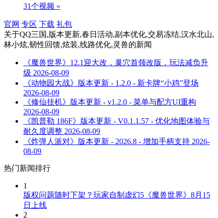
31个视频 »
官网
专区
下载
礼包
关于
QQ三国,版本更新,春日活动,副本优化,交易冻结,汉水北山,
林小炫,韧性回馈,炫装,线路优化,灵兽
的新闻
《魔兽世界》12.1迎大改，巢穴首领改版，玩法减负升
级
2026-08-09
《动物园大战》版本更新 - 1.2.0 - 新卡牌“小鸡”登场
2026-08-09
《修仙挂机》版本更新 - v1.2.0 - 菜单与配方UI重构
2026-08-09
《凯普勒 186F》版本更新 - V0.1.1.57 - 优化地图体验与
耐久度调整
2026-08-09
《炸弹人派对》版本更新 - 2026.8 - 增加手柄支持
2026-
08-09
热门新闻排行
1
版权问题随时下架？玩家自制虚幻5《魔兽世界》8月15
日上线
2