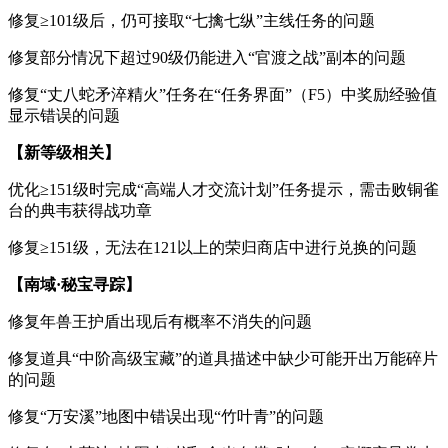
修复≥101级后，仍可接取“七擒七纵”主线任务的问题
修复部分情况下超过90级仍能进入“官渡之战”副本的问题
修复“丈八蛇矛淬精火”任务在“任务界面”（F5）中奖励经验值
显示错误的问题
【新等级相关】
优化≥151级时完成“高端人才交流计划”任务提示，需击败铜雀
台的典韦获得战功章
修复≥151级，无法在121以上的荣归商店中进行兑换的问题
【南域
·秘宝寻踪】
修复年兽王护盾出现后有概率不消失的问题
修复道具“中阶高级宝藏”的道具描述中缺少可能开出万能碎片
的问题
修复“万安溪”地图中错误出现“竹叶青”的问题