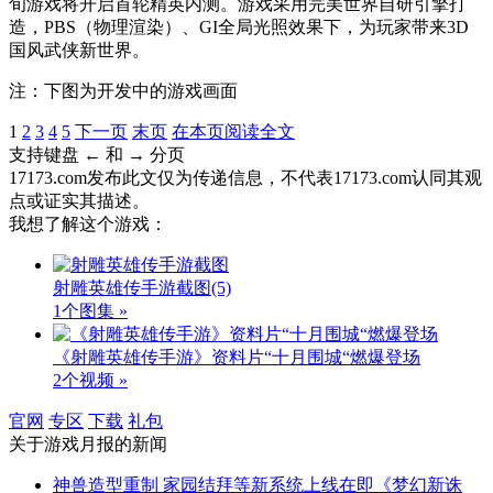
旬游戏将开启首轮精英内测。游戏采用完美世界自研引擎打
造，PBS（物理渲染）、GI全局光照效果下，为玩家带来3D
国风武侠新世界。
注：下图为开发中的游戏画面
1
2
3
4
5
下一页
末页
在本页阅读全文
支持键盘 ← 和 → 分页
17173.com发布此文仅为传递信息，不代表17173.com认同其观
点或证实其描述。
我想了解这个游戏：
射雕英雄传手游截图
(5)
1个图集 »
《射雕英雄传手游》资料片“十月围城“燃爆登场
2个视频 »
官网
专区
下载
礼包
关于
游戏月报
的新闻
神兽造型重制 家园结拜等新系统上线在即《梦幻新诛