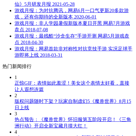
仙》5月研发月报
2021-05-28
游戏月报：为对抗腾讯，网易6月一口气更新20多款游
戏，还有你期待的全新版本
2020-06-01
游戏月报：非人学园暑假新版本夏日开黑 网易7月游戏
盘点
2018-07-08
游戏月报：最残酷“沙盒生存”手游开测 网易5月游戏盘
点
2018-04-30
游戏月报：网易首款非对称性对抗竞技手游 实况足球手
游即将上线
2018-03-31
热门新闻排行
1
正惊GIF：表情如此羞涩！美女这个表情太好看，直接
让人遐想连篇
2
版权问题随时下架？玩家自制虚幻5《魔兽世界》8月15
日上线
3
热点预告：《魔兽世界》怀旧服第五阶段开启！《三角
洲行动》开启全新宝藏月摸大红！
4