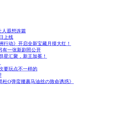
让人遐想连篇
日上线
洲行动》开启全新宝藏月摸大红！
发布，另有一张新剧照公开
，群星汇聚，新王加冕！
）
次要玩点不一样的
理
！简杜Q弹蛮腰裹马油丝の致命诱惑》