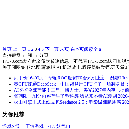
首页
上一页
1
2
3
4
5
下一页
末页
在本页阅读全文
支持键盘 ← 和 → 分页
17173.com发布此文仅为传递信息，不代表17173.com认同
关于
囧图集,伏地魔,写轮眼,AI,机动战士,程序员鼓励师,刃天堂,
到手价16499元！华硕ROG魔霸9X台式机上新：酷睿Ultra 7
零GPU跑通DeepSeek！中国超算用CPU打了一场翻身仗
AI吃掉全部产能！三星、海力士、美光2027年内存已提
张朝阳：AI让内容产生了塑料感 我从来不看AI漫剧
2026-
火山引擎正式上线豆包Seedance 2.5：电影级细腻质感
202
为你推荐
游戏X博士
正惊游戏
17173妖气山