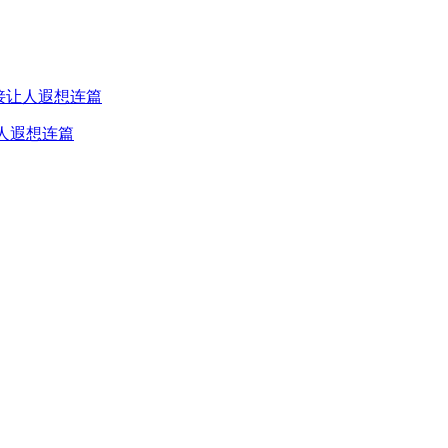
人遐想连篇