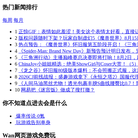
热门新闻排行
每周
每月
1
正惊GIF：表情如此羞涩！美女这个表情太好看，直接
2
版权问题随时下架？玩家自制虚幻5《魔兽世界》8月15
3
热点预告：《魔兽世界》怀旧服第五阶段开启！《三角
4
《Spider-Man: Brand New Day》新预告预计明日
5
《三角洲行动》主播巅峰赛总决赛即将打响！8月2日
6
ChinaJoy小姐姐精选：绝美ShowGirl与Coser大赏！（5
7
《龙之谷》怀旧服80级版本爆料：不会照搬正式服，这
8
2026CJ前线战报：盛趣游戏拿下《永恒之塔2》国服代
9
《人间马油黑丝尤物！透光包裹丰腴S曲线腰臀比0.7
10
网易把《迷宫饭》做成了搜打撤？
你不知道点进去会是什么
爆率传说·0氪
玩游戏告别单身
Wan网页游戏免费玩