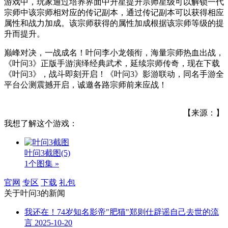
游戏中，玩家通过培养界面中升星提升宗师星级可以解锁一代
宗师中该宗师相对应的传记副本，通过传记副本可以获得相应
属性和战力加成。该宗师获得的属性加成根据该宗师等级的提
升而提升。
巅峰对决，一战成名！叶问李小龙领衔，海量宗师热血出战，
《叶问3》正版手游演绎经典武术，延续宗师传奇，现在下载
《叶问3》，战斗即刻开启！《叶问3》影游联动，同名手游全
平台公测震撼开启，诚邀各路宗师前来应战！
【来源：】
我想了解这个游戏：
叶问3截图
(5)
1个图集 »
官网
专区
下载
礼包
关于
叶问3
的新闻
我还在！74岁知名影帝"肥猫"郑则仕辟谣自己去世的流
言
2025-10-20