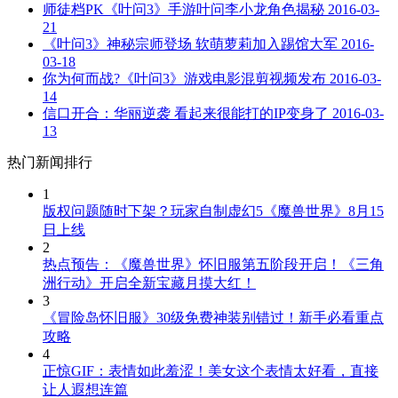
师徒档PK《叶问3》手游叶问李小龙角色揭秘
2016-03-
21
《叶问3》神秘宗师登场 软萌萝莉加入踢馆大军
2016-
03-18
你为何而战?《叶问3》游戏电影混剪视频发布
2016-03-
14
信口开合：华丽逆袭 看起来很能打的IP变身了
2016-03-
13
热门新闻排行
1
版权问题随时下架？玩家自制虚幻5《魔兽世界》8月15
日上线
2
热点预告：《魔兽世界》怀旧服第五阶段开启！《三角
洲行动》开启全新宝藏月摸大红！
3
《冒险岛怀旧服》30级免费神装别错过！新手必看重点
攻略
4
正惊GIF：表情如此羞涩！美女这个表情太好看，直接
让人遐想连篇