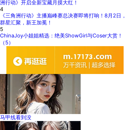
洲行动》开启全新宝藏月摸大红！
4
《三角洲行动》主播巅峰赛总决赛即将打响！8月2日，
群星汇聚，新王加冕！
5
ChinaJoy小姐姐精选：绝美ShowGirl与Coser大赏！
（5）
马甲线看到没