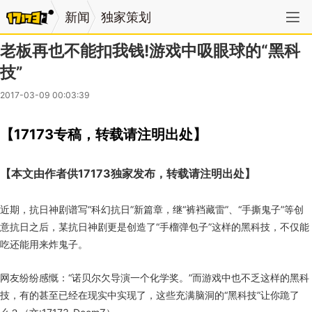
新闻
独家策划
老板再也不能扣我钱!游戏中吸眼球的“黑科
技”
2017-03-09 00:03:39
【17173专稿，转载请注明出处】
【本文由作者供17173独家发布，转载请注明出处】
近期，抗日神剧谱写
“
科幻抗日
”
新篇章，继
“
裤裆藏雷
”
、
“
手撕鬼子
”
等创
意抗日之后，某抗日神剧更是创造了
“
手榴弹包子
”
这样的黑科技，不仅能
吃还能用来炸鬼子。
网友纷纷感慨：
“
诺贝尔欠导演一个化学奖。
”
而游戏中也不乏这样的黑科
技，有的甚至已经在现实中实现了，这些充满脑洞的
“
黑科技
”
让你跪了