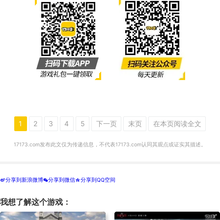
1
2
3
4
5
下一页
末页
在本页阅读全文
17173.com发布此文仅为传递信息，不代表17173.com认同其观点或证实其描述。
分享到新浪微博
分享到微信
分享到QQ空间
t
w
z
我想了解这个游戏：