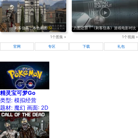
刺客信条：本色截图
(5)
力图还原！《刺客信条》游戏电影对比
1个图集 »
1个视频 »
官网
专区
下载
礼包
精灵宝可梦Go
类型: 模拟经营
题材: 魔幻
画面: 2D