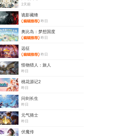
2天前
诡影藏锋
昨日
奥比岛：梦想国度
昨日
远征
昨日
怪物猎人：旅人
昨日
桃花源记2
昨日
问剑长生
昨日
元气骑士
昨日
伏魔传