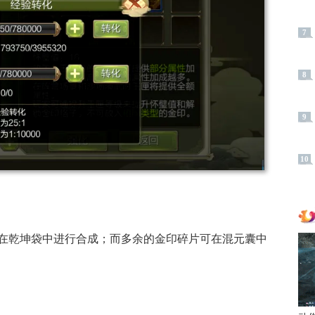
7
8
9
10
在乾坤袋中进行合成；而多余的金印碎片可在混元囊中