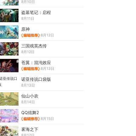
8月10日
盗墓笔记：启程
8月11日
原神
8月12日
三国戏英杰传
8月12日
苍翼：混沌效应
8月13日
诺亚传说口袋版
8月13日
仙山小农
8月14日
QQ炫舞2
8月15日
雾海之下
8月17日