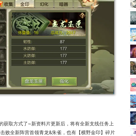
的获取方式了~新资料片更新后，将有全新支线任务上
。击败全新阵营首领青龙&朱雀，也有【横野金印】碎片