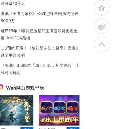
时可赚10美元
z
腾讯《王者万象棋》公测定档 全网预约突破
5000万
t
难产18年！曝育碧压箱底王牌游戏将更名重
启 今年TGA亮相
iOS预约开启！《梦幻新诛仙：轻享》官宣9
月全平台公测
《鸣潮》3.6版本「蜃云灯影，凡尘剑心」上
线时间确定
Wan网页游戏**玩