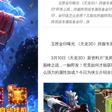
玉匣金印曝光 《天龙3D》跨服专属
印”即将上线，跨服阵营战专属装备金
印，金印该怎么使用？又能在跨服阵营
阵营战专属装备金印，快
玉匣金印曝光 《天龙3D》跨服专
3月10日《天龙3D》新资料片“
巅峰之战，一触即发！究竟如何才能获
么强力的属性加成？今日为侠士介绍全