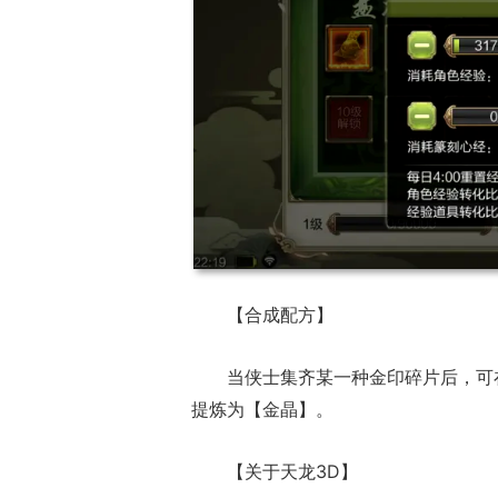
【合成配方】
当侠士集齐某一种金印碎片后，可
提炼为【金晶】。
【关于天龙3D】