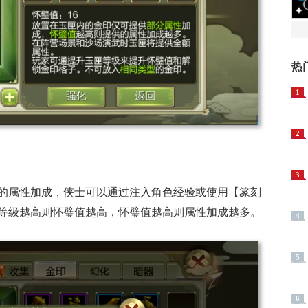
热
1
2
3
的属性加成，侠士可以通过注入角色经验或使用【篆刻
等级越高则怀璧值越高，怀璧值越高则属性加成越多。
4
5
6