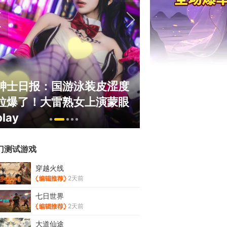
绅士日报：国游泳装皮涩度
巅峰在线150
拉爆了！大雷熟女上演蒙眼
游，如今带着怀
play
来了！
门测试游戏
穿越火线
2天前
七日世界
2天前
大道仙途