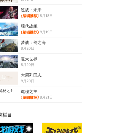
逆战：未来
8月18日
现代战舰
8月19日
梦战：剑之海
8月20日
遮天世界
8月20日
大周列国志
8月20日
诡秘之主
8月21日
牌栏目