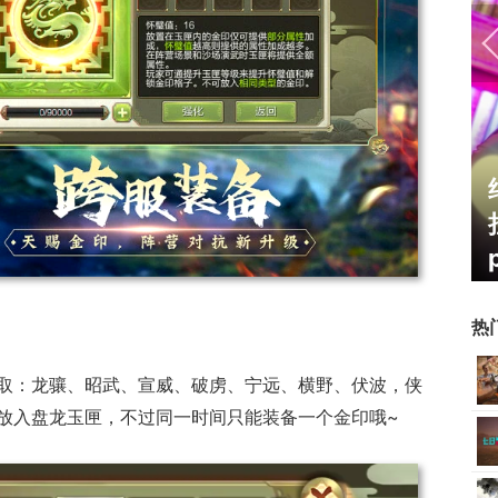
霸赛大区火
一看吓一跳：雷死人不偿命
的囧图集（1171）
热
取：龙骧、昭武、宣威、破虏、宁远、横野、伏波，侠
放入盘龙玉匣，不过同一时间只能装备一个金印哦~