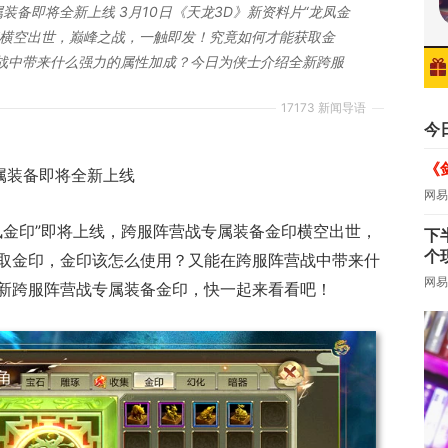
装备即将全新上线 3月10日《天龙3D》新资料片“龙凤金
印横空出世，巅峰之战，一触即发！究竟如何才能获取金
战中带来什么强力的属性加成？今日为侠士介绍全新跨服
17173 新闻导语
今
《
属装备即将全新上线
网易
龙凤金印”即将上线，跨服阵营战专属装备金印横空出世，
下
个
取金印，金印该怎么使用？又能在跨服阵营战中带来什
网易
新跨服阵营战专属装备金印，快一起来看看吧！