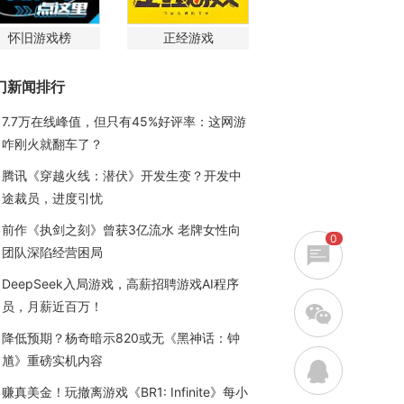
怀旧游戏榜
正经游戏
门新闻排行
7.7万在线峰值，但只有45%好评率：这网游
咋刚火就翻车了？
腾讯《穿越火线：潜伏》开发生变？开发中
途裁员，进度引忧
前作《执剑之刻》曾获3亿流水 老牌女性向
0
团队深陷经营困局
DeepSeek入局游戏，高薪招聘游戏AI程序
员，月薪近百万！
w
降低预期？杨奇暗示820或无《黑神话：钟
馗》重磅实机内容
q
赚真美金！玩撤离游戏《BR1: Infinite》每小