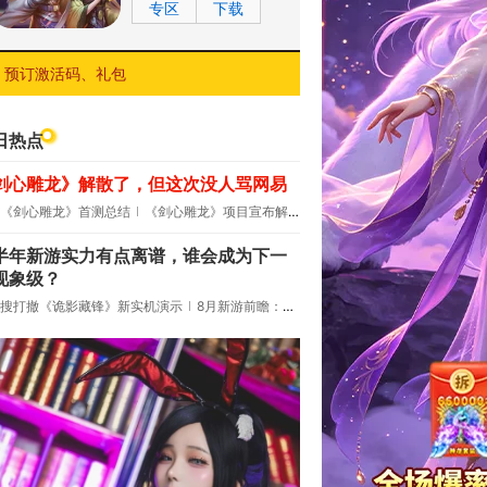
专区
下载
预订激活码、礼包
日热点
剑心雕龙》解散了，但这次没人骂网易
《剑心雕龙》首测总结
《剑心雕龙》项目宣布解散
半年新游实力有点离谱，谁会成为下一
现象级？
搜打撤《诡影藏锋》新实机演示
8月新游前瞻：《诡秘之主》领衔