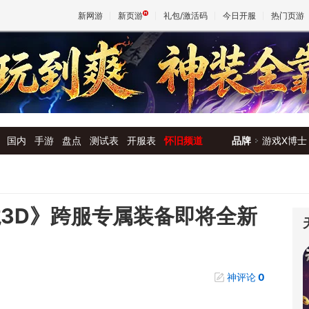
新网游
新页游
礼包/激活码
今日开服
热门页游
魔兽
天堂
国内
手游
盘点
测试表
开服表
怀旧频道
品牌
游戏X博士
王权与
龙3D》跨服专属装备即将全新
神评论
0