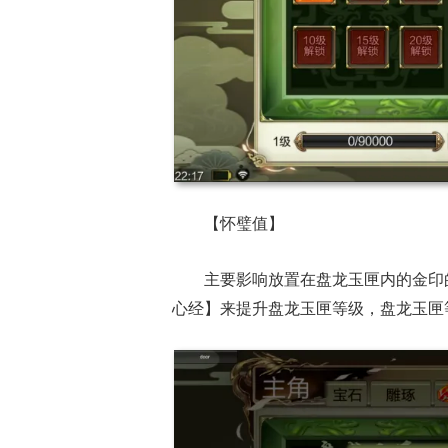
【怀璧值】
主要影响放置在盘龙玉匣内的金印
心经】来提升盘龙玉匣等级，盘龙玉匣