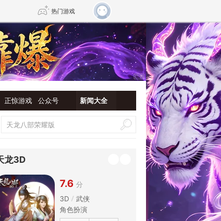
热门游戏
DNF
传奇4
剑网3旗舰版
新天龙八部
正惊游戏
公众号
新闻大全
自由
诛仙世界
新仙侠5
天龙3D
7.6
分
3D
武侠
角色扮演