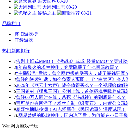
遮天世界
08-20
大周列国志
08-20
诡秘之主
08-21
品牌栏目
怀旧游戏榜
正经游戏
热门新闻排行
1
告别上班式MMO！《激战3》或成“轻量MMO”？爽过
2
8年前爆火的求生神作，究竟隐藏了什么黑暗故事？
3
“主播毁号”后续，曾全网声援的受害人，成了圈钱狂魔
4
曾经的逆袭神话，如今负责人离职，《尘白禁区》令人
5
2026年《燕云十六声》战令值得买么？一个视频给你解
6
三国题材《猛鬼三国》公测上线，首创摄魂吞噬养成玩
7
曾经60万人同时在线，杀死《斗战神》的到底是什么？
8
宝可梦也有网游了？粉丝自制《绿宝石》，内置公会玩
9
悬疑惊悚味拉满！AI志怪新作《民国诡事》深度试玩！
10
网易曾经的吃鸡神作，国内凉了后，为何能在小日子爆
Wan网页游戏**玩