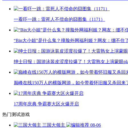
一看吓一跳：雷死人不偿命的囧图集（1171）
“Bin大小姐”是什么鬼？撞脸外网福利姬？网友：绷不住
绅士日报：国游泳装皮涩度拉爆了！大雷熟女上演蒙眼pla
巅峰在线150万人的横版网游，如今带着怀旧服又杀回来
17周年庆典 争霸赛大区火爆开启
热门测试游戏
三国大领主
08-06