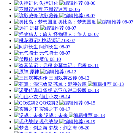
失控进化
08-06
不思议迷宫
08-06
诡影藏锋
08-07
奥比岛：梦想国度
08-0
远征
08-07
怪物猎人：旅人
08-07
桃花源记2
08-07
问剑长生
08-07
元气骑士
08-07
伏魔传
08-10
盗墓笔记：启程
08-11
原神
08-12
三国戏英杰传
08-12
苍翼：混沌效应
08-13
诺亚传说口袋版
08-13
仙山小农
08-14
QQ炫舞2
08-15
雾海之下
08-17
逆战：未来
08-18
现代战舰
08-19
梦战：剑之海
08-20