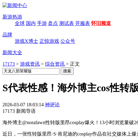
新游热游
全球
国内
手游
盘点
测试表
开服表
怀旧频道
品牌
游戏X博士
正惊游戏
公众号
新闻大全
17173
>
游戏资讯
>
综合资讯
>
正文
S代表性感！海外博主cos性转
2026-03-07 18:03:14
神评论
17173 新闻导语
海外博主@norafawn性转版里昂cosplay爆火！13小时浏
近日，一张性转版里昂·S·肯尼迪的cosplay作品在社交媒体上