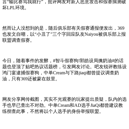
言“输比赛骂我就行”，批评网友对新人恶意攻击和假赛揣测破
坏LPL环境。
然而让人没想到的是，随后俱乐部有关假赛通报便发出，369
也发文自嘲，以“小丑了”三个字回应队友Naiyou被俱乐部上报
联盟调查假赛。
今日，随着事件的发酵，#智斗假赛狗!郭皓设局擒奶油#的话
题也登顶了贴吧热议话题榜，引发网友讨论。吧友锐评教练设
鸿门宴逮捕假赛狗，中单Cream与下路jiaqi都曾提议调查奶
油，只有369还被蒙在鼓里。
网友分享网传截图，其实不光观赛的玩家提出质疑，队内的选
手也早已查出不对劲。中单Cream和AD选手JiaQi都曾建议教
练彻查此事，不然将以个人选手的身份举报联盟。