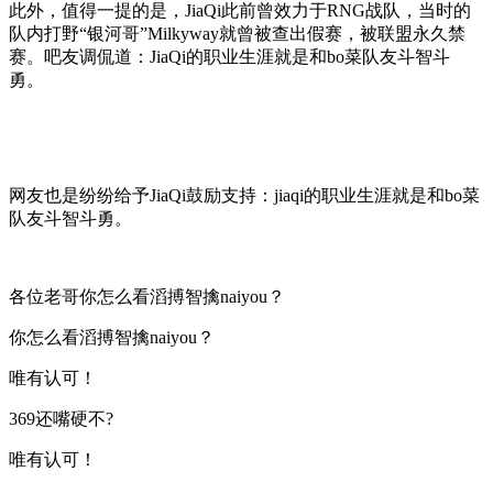
此外，值得一提的是，JiaQi此前曾效力于RNG战队，当时的
队内打野“银河哥”Milkyway就曾被查出假赛，被联盟永久禁
赛。吧友调侃道：JiaQi的职业生涯就是和bo菜队友斗智斗
勇。
网友也是纷纷给予JiaQi鼓励支持：jiaqi的职业生涯就是和bo菜
队友斗智斗勇。
各位老哥你怎么看滔搏智擒naiyou？
你怎么看滔搏智擒naiyou？
唯有认可！
369还嘴硬不?
唯有认可！