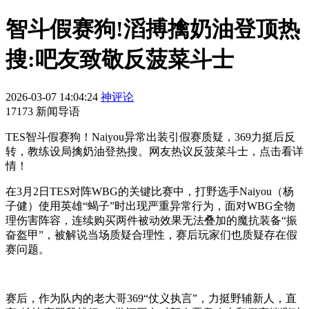
智斗假赛狗!滔搏擒奶油登顶热
搜:吧友致敬反菠菜斗士
2026-03-07 14:04:24
神评论
17173 新闻导语
TES智斗假赛狗！Naiyou异常出装引假赛质疑，369力挺后反
转，教练设局擒奶油登热搜。网友热议反菠菜斗士，点击看详
情！
在3月2日TES对阵WBG的关键比赛中，打野选手Naiyou（杨
子健）使用英雄“蝎子”时出现严重异常行为，面对WBG全物
理伤害阵容，连续购买两件被动效果无法叠加的魔抗装备“振
奋盔甲”，被解说当场质疑合理性，赛后玩家们也质疑存在假
赛问题。
赛后，作为队内的老大哥369“仗义执言”，力挺野辅新人，直