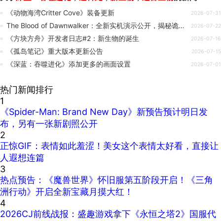
《动物海湾Critter Cove》装备更新
2026-07-31
The Blood of Dawnwalker：全新实机演示公开，揭秘诡谲新生物
2026-07-22
《方块方舟》开发者日志#2：新生物的诞生
2026-07-16
《孤岛笔记》重大版本更新公告
2026-07-15
《深蓝：吞噬进化》添加更多的画面设置
2026-07-01
热门新闻排行
1
《Spider-Man: Brand New Day》新预告预计明日发
布，另有一张新剧照公开
2
正惊GIF：表情如此羞涩！美女这个表情太好看，直接让
人遐想连篇
3
热点预告：《魔兽世界》怀旧服第五阶段开启！《三角
洲行动》开启全新宝藏月摸大红！
4
2026CJ前线战报：盛趣游戏拿下《永恒之塔2》国服代