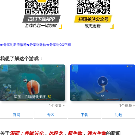
分享到新浪微博
分享到微信
分享到QQ空间
t
w
z
我想了解这个游戏：
深蓝：吞噬进化截图
(8)
P1
1个图集 »
1个视频 »
官网
专区
下载
礼包
关于
深蓝：吞噬进化
，
达科龙
，
新生物
，
远古生物
的新闻