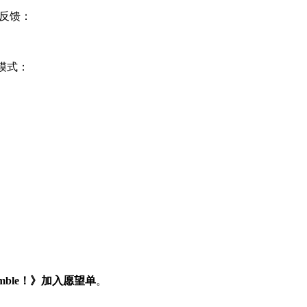
的反馈：
模式：
omble！》加入愿望单
。