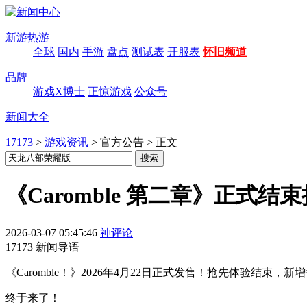
新游热游
全球
国内
手游
盘点
测试表
开服表
怀旧频道
品牌
游戏X博士
正惊游戏
公众号
新闻大全
17173
>
游戏资讯
>
官方公告
>
正文
《Caromble 第二章》正式结
2026-03-07 05:45:46
神评论
17173 新闻导语
《Caromble！》2026年4月22日正式发售！抢先体验结
终于来了！