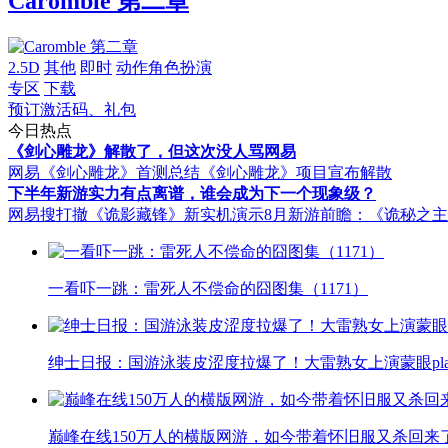
Caromble 第二章
2.5D
其他
即时
动作角色扮演
专区
下载
预订激活码、礼包
今日热点
《剑心雕龙》解散了，但这次没人骂网易
网易《剑心雕龙》首测总结
《剑心雕龙》项目宣布解散
下半年新游实力有点离谱，谁会成为下一个现象级？
网易搜打撤《诡影藏锋》新实机演示
8月新游前瞻：《诡秘之
一看吓一跳：雷死人不偿命的囧图集（1171）
绅士日报：国游泳装皮涩度拉爆了！大雷熟女上演蒙眼pla
巅峰在线150万人的横版网游，如今带着怀旧服又杀回来