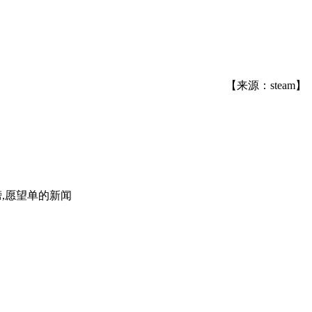
【来源：steam】
行榜,愿望单
的新闻