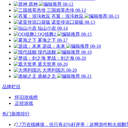
原神
08-12
三国戏英杰传
08-12
苍翼：混沌效应
08-13
诺亚传说口袋版
08-13
仙山小农
08-14
QQ炫舞2
08-15
雾海之下
08-17
逆战：未来
08-18
现代战舰
08-19
梦战：剑之海
08-20
遮天世界
08-20
大周列国志
08-20
诡秘之主
08-21
品牌栏目
怀旧游戏榜
正经游戏
热门新闻排行
1
7.7万在线峰值，但只有45%好评率：这网游咋刚火就翻