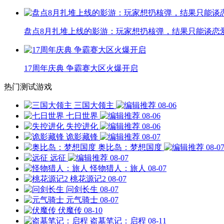
盘点8月扎堆上线的影游：玩家想扔核弹，结果只能谈恋
17周年庆典 争霸赛大区火爆开启
热门测试游戏
三国大领主
08-06
七日世界
08-06
失控进化
08-06
诡影藏锋
08-07
奥比岛：梦想国度
08-0
远征
08-07
怪物猎人：旅人
08-07
桃花源记2
08-07
问剑长生
08-07
元气骑士
08-07
伏魔传
08-10
盗墓笔记：启程
08-11