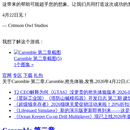
这带来的帮助可能超乎您的想象。让我们共同打造这次成功的
4月22日见！
— Crimson Owl Studios
我想了解这个游戏：
Caromble 第二章截图
(5)
1个图集 »
官网
专区
下载
礼包
关于
Caromble 第二章,Caromble,抢先体验,发售,2026年4月22日,
T2 CEO解释为何《GTA6》没更贵的抢先体验版本
2026-
《星际工业国》《塔防山贼模拟器》开发日志 第二期 建
《超级猫幸存者》2026猫咪关爱促销活动来啦！20%折
《Lifeguard Simulator》新的演示版更新即将到来—
《Ocean Keeper Co-op Drill Multiplayer》现已上线2