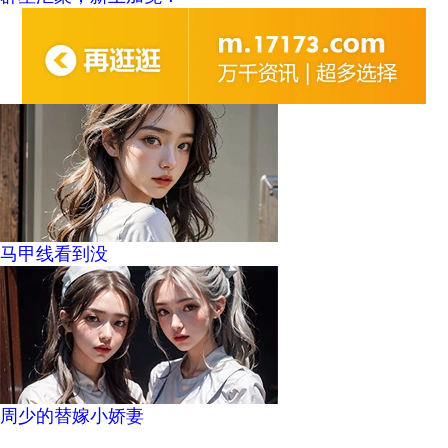
马甲线看到没
周少的替嫁小娇妻