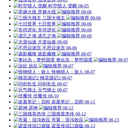
时空猎人·觉醒
08-05
穿越火线
08-06
三国大领主
08-06
七日世界
08-06
失控进化
08-06
遗忘之海
08-06
大道仙途
08-06
不思议迷宫
08-06
诡影藏锋
08-07
奥比岛：梦想国度
08-0
远征
08-07
怪物猎人：旅人
08-07
桃花源记2
08-07
问剑长生
08-07
元气骑士
08-07
伏魔传
08-10
盗墓笔记：启程
08-11
原神
08-12
三国戏英杰传
08-12
苍翼：混沌效应
08-13
诺亚传说口袋版
08-13