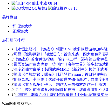
仙山小农
08-14
QQ炫舞2
08-15
品牌栏目
怀旧游戏榜
正经游戏
热门新闻排行
1
《永恒之塔2》《激战3》领衔！NC携多款新游参加科隆
2
网易《诡影藏锋》前瞻汇总：首测来袭，四大角色阵容
3
《激战3》首发种族揭晓！除了老三样，还有第四物种
4
暴雪资深作曲家离职，曾创作《魔兽世界》等多款游戏
5
清冷剑仙大白腿！韩国武侠MMO《新剑皇》预约正式
6
腾讯《全境封锁：曙光》现已登陆Steam，首日好评率仅3
7
化身凤凰、变巨剑！这款开放世界修仙新游，自由度有
8
腾讯《龙石战争》停运，制作人三国题材新作开启预约
9
《宝可梦》前高管多地厕间偷拍被捕，涉事高管拒不认
10
《明末：渊虚之羽》获CJ年度最佳！外网玩家盛赞实
Wan网页游戏**玩