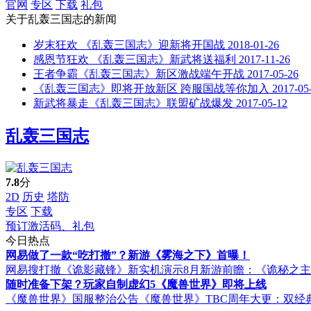
官网
专区
下载
礼包
关于
乱轰三国志
的新闻
岁末狂欢 《乱轰三国志》迎新将开国战
2018-01-26
感恩节狂欢 《乱轰三国志》新武将送福利
2017-11-26
王者争霸《乱轰三国志》新区激战端午开战
2017-05-26
《乱轰三国志》即将开放新区 跨服国战等你加入
2017-05
新武将暴走《乱轰三国志》联盟矿战爆发
2017-05-12
乱轰三国志
7.8
分
2D
历史
塔防
专区
下载
预订激活码、礼包
今日热点
网易做了一款“吃打撤”？新游《雾海之下》首曝！
网易搜打撤《诡影藏锋》新实机演示
8月新游前瞻：《诡秘之
随时准备下架？玩家自制虚幻5《魔兽世界》即将上线
《魔兽世界》国服整治公告
《魔兽世界》TBC周年大更：双经