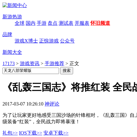
新游热游
全球
国内
手游
盘点
测试表
开服表
怀旧频道
品牌
游戏X博士
正惊游戏
公众号
新闻大全
17173
>
游戏资讯
>
手游推荐
>
正文
《乱轰三国志》将推红装 全民
2017-03-07 10:26:10
神评论
为了让玩家更好地感受三国沙场的针锋相对，《乱轰三国》自
级装备“红装”，全民战力即将暴涨！
礼包>>
IOS下载>>
安卓下载>>