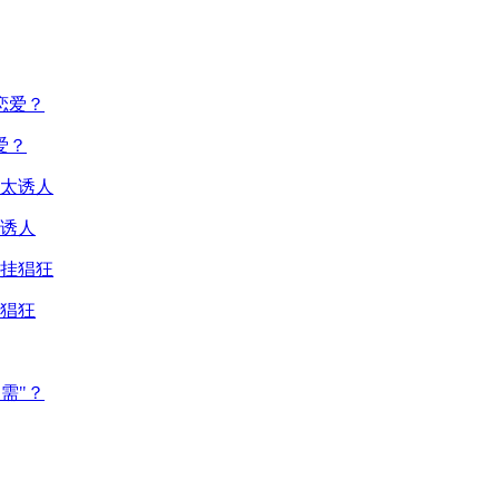
爱？
诱人
猖狂
需"？