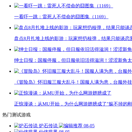
一看吓一跳：雷死人不偿命的囧图集（1169）
盘点8月扎堆上线的影游：玩家想扔核弹，结果只能谈恋
绅士日报：国服停服，但日服依旧活得滋润！涩涩新角太
《冒险岛》怀旧服三服大乱斗！国服人满为患，台服外挂
正惊漫谈：从MU开始，为什么网游翅膀成了"躲不掉的刚
热门测试游戏
炉石传说
08-05
仙侠世界
08-05