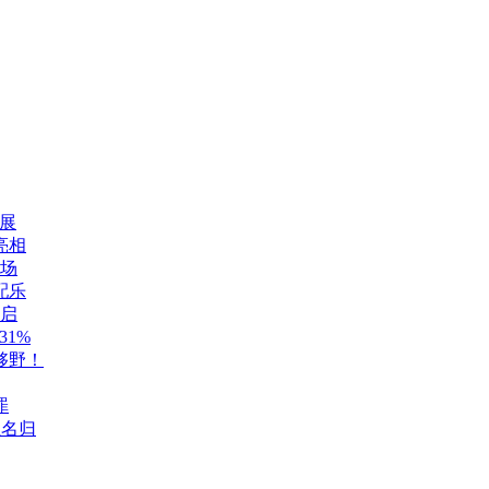
展
亮相
登场
配乐
开启
1%
够野！
罪
至名归