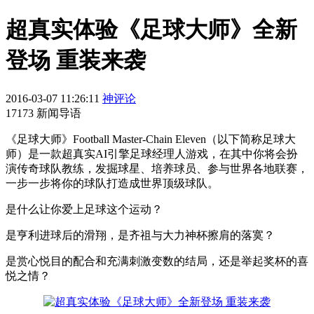
超真实体验《足球大师》全新
登场 重装来袭
2016-03-07 11:26:11
神评论
17173 新闻导语
《足球大师》Football Master-Chain Eleven（以下简称足球大
师）是一款超真实AI引擎足球经理人游戏，在其中你将会扮
演传奇球队教练，发掘球星、培养球员、参与世界各地联赛，
一步一步将你的球队打造成世界顶级球队。
是什么让你爱上足球这个运动？
是亨利进球后的滑翔，是齐祖与大力神杯擦肩的落寞？
是赏心悦目的配合和充满刺激变数的结局，还是举起奖杯的喜
悦之情？