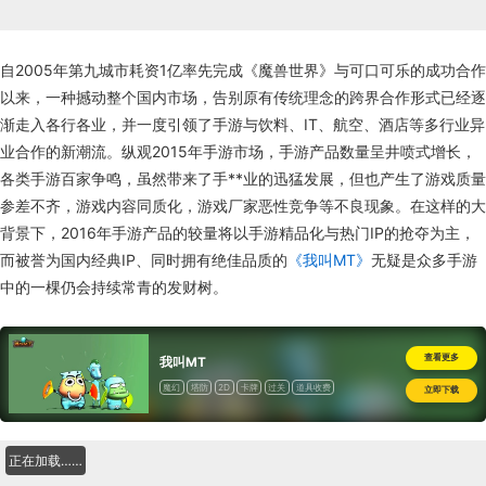
自2005年第九城市耗资1亿率先完成《魔兽世界》与可口可乐的成功合作
以来，一种撼动整个国内市场，告别原有传统理念的跨界合作形式已经逐
渐走入各行各业，并一度引领了手游与饮料、IT、航空、酒店等多行业异
业合作的新潮流。纵观2015年手游市场，手游产品数量呈井喷式增长，
各类手游百家争鸣，虽然带来了手**业的迅猛发展，但也产生了游戏质量
参差不齐，游戏内容同质化，游戏厂家恶性竞争等不良现象。在这样的大
背景下，2016年手游产品的较量将以手游精品化与热门IP的抢夺为主，
而被誉为国内经典IP、同时拥有绝佳品质的
《我叫MT》
无疑是众多手游
中的一棵仍会持续常青的发财树。
查看更多
我叫MT
魔幻
塔防
2D
卡牌
过关
道具收费
立即下载
正在加载……