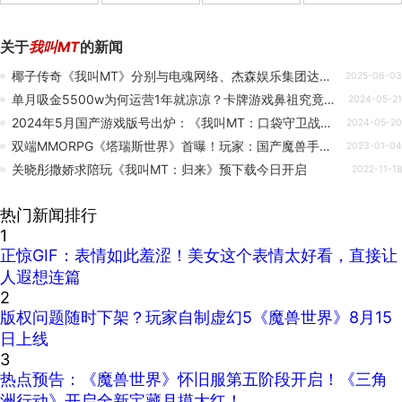
关于
我叫MT
的新闻
椰子传奇《我叫MT》分别与电魂网络、杰森娱乐集团达成战略合作
2025-06-03
单月吸金5500w为何运营1年就凉凉？卡牌游戏鼻祖究竟是如何陨落的？
2024-05-21
2024年5月国产游戏版号出炉：《我叫MT：口袋守卫战》等96款国产新游过审！
2024-05-20
双端MMORPG《塔瑞斯世界》首曝！玩家：国产魔兽手游？
2023-01-04
关晓彤撒娇求陪玩《我叫MT：归来》预下载今日开启
2022-11-18
热门新闻排行
1
正惊GIF：表情如此羞涩！美女这个表情太好看，直接让
人遐想连篇
2
版权问题随时下架？玩家自制虚幻5《魔兽世界》8月15
日上线
3
热点预告：《魔兽世界》怀旧服第五阶段开启！《三角
洲行动》开启全新宝藏月摸大红！