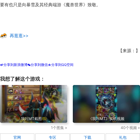
要有也只是向暴雪及其经典端游《魔兽世界》致敬。
再逛逛>>
【来源：】
分享到新浪微博
分享到微信
分享到QQ空间
t
w
z
我想了解这个游戏：
我叫MT截图
(5)
《我叫MT》实机视频
1个图集 »
40个视频 »
官网
专区
下载
礼包