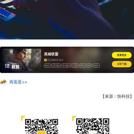
英雄联盟
查看更多
生日福利礼包
立即下载
奇幻
MOBA
半Q版
2.5D
即时
PK
动作
开房间
竞技
道具收费
海外
怀旧
再逛逛>>
【来源：快科技】