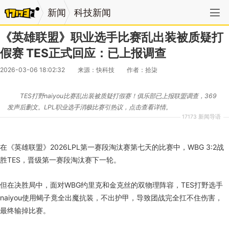
新闻
科技新闻
《英雄联盟》职业选手比赛乱出装被质疑打
假赛 TES正式回应：已上报调查
2026-03-06 18:02:32
来源：快科技
作者：拾柒
TES打野naiyou比赛乱出装被质疑打假赛！俱乐部已上报联盟调查，369
发声后删文。LPL职业选手消极比赛引热议，点击查看详情。
17173 新闻导语
在《英雄联盟》2026LPL第一赛段淘汰赛第七天的比赛中，WBG 3:2战
胜TES，晋级第一赛段淘汰赛下一轮。
但在决胜局中，面对WBG约里克和金克丝的双物理阵容，TES打野选手
naiyou使用蝎子竟全出魔抗装，不出护甲，导致团战完全扛不住伤害，
最终输掉比赛。