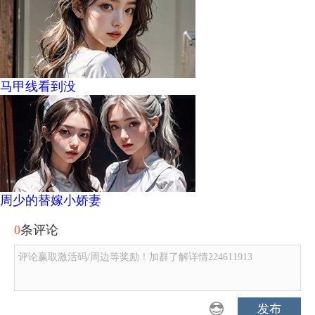
马甲线看到没
周少的替嫁小娇妻
0
条评论
评论赢取激活码/周边等奖励！加群了解详情224611913
发布