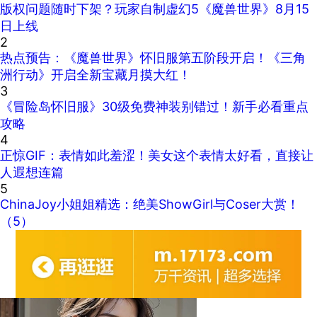
版权问题随时下架？玩家自制虚幻5《魔兽世界》8月15
日上线
2
热点预告：《魔兽世界》怀旧服第五阶段开启！《三角
洲行动》开启全新宝藏月摸大红！
3
《冒险岛怀旧服》30级免费神装别错过！新手必看重点
攻略
4
正惊GIF：表情如此羞涩！美女这个表情太好看，直接让
人遐想连篇
5
ChinaJoy小姐姐精选：绝美ShowGirl与Coser大赏！
（5）