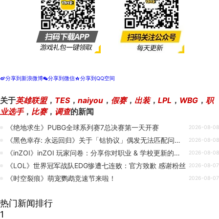
分享到新浪微博
分享到微信
分享到QQ空间
t
w
z
关于
英雄联盟
，
TES
，
naiyou
，
假赛
，
出装
，
LPL
，
WBG
，
职
业选手
，
比赛
，
调查
的新闻
《绝地求生》PUBG全球系列赛7总决赛第一天开赛
2026-08-08
《黑色幸存: 永远回归》关于「钴协议」偶发无法匹配问题的说明
2026-08-08
《inZOI》inZOI 玩家问卷：分享你对职业 & 学校更新的反馈
2026-08-08
《LOL》世界冠军战队EDG惨遭七连败：官方致歉 感谢粉丝
2026-08-07
《时空裂痕》萌宠鹦鹉竞速节来啦！
2026-08-07
热门新闻排行
1