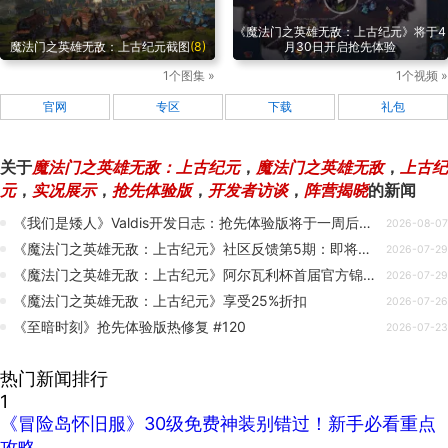
《魔法门之英雄无敌：上古纪元》将于4
魔法门之英雄无敌：上古纪元截图
(8)
月30日开启抢先体验
1个图集 »
1个视频 »
官网
专区
下载
礼包
关于
魔法门之英雄无敌：上古纪元
，
魔法门之英雄无敌
，
上古纪
元
，
实况展示
，
抢先体验版
，
开发者访谈
，
阵营揭晓
的新闻
《我们是矮人》Valdis开发日志：抢先体验版将于一周后上线
2026-08-07
《魔法门之英雄无敌：上古纪元》社区反馈第5期：即将到来的PvE内容与活动！
2026-07-29
《魔法门之英雄无敌：上古纪元》阿尔瓦利杯首届官方锦标赛正式公布！
2026-07-29
《魔法门之英雄无敌：上古纪元》享受25%折扣
2026-07-26
《至暗时刻》抢先体验版热修复 #120
2026-07-23
热门新闻排行
1
《冒险岛怀旧服》30级免费神装别错过！新手必看重点
攻略