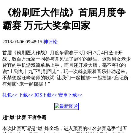
《粉刷匠大作战》首届月度争
霸赛 万元大奖拿回家
2018-03-06 09:48:15
神评论
首届《粉刷匠大作战》月度争霸赛于3月3日-3月4日激情开
战，数百万玩家一同参与并见证了冠军的诞生。这款男女老少
皆宜的手机游戏简单易上手，而且还开发大脑，毫不夸张的
说“上到九十九下到刚回走”，玩一次就会跟着音乐抖动起来。
不禁想起汪峰老师的歌词“让我们一起摇摆~一起摇摆~忘记所
有烦恼~来一起摇摆！”
礼包>>
下载>>
IOS下载>>
安卓下载>>
超“燃”比赛 王者争霸
本次比赛可谓是“燃”炸全场，进入预赛的81名参赛选手“过五