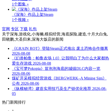
1个图集 »
《深海》作品上架Steam
1个视频 »
官网
专区
下载
礼包
关于
深海,游戏化,小海獭,模拟经营,海底探险,建造,十月大白兔,
田晓鹏,大圣归来,深海大饭店
的新闻
《GRAIN ROT》登陆Steam正式推出 废土恐怖合作撤离
2026-08-08
《幻兽帕鲁：帕鲁农场 1.0》让我明白了为什么大家都热
爱生存游戏
2026-08-08
《宝可梦Pokopia》冒泡泡海底的城镇DLC内容一览
2026-08-06
煤矿开采模拟经营游戏《BERGWERK–A Mining Sim》
公布
2026-08-06
《纵横秘湾》建造实用技巧及生产链优化推荐
2026-08-
05
热门新闻排行