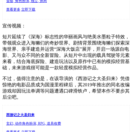
冒险, 角色扮演, 独立, 休闲
查看更多
立即下载
宣传视频：
短片延续了《深海》标志性的华丽画风与绝美水墨粒子特效，
带领观众进入海獭们的奇妙世界。剧情背景围绕海獭们探索深
海世界、亲手建造并运营“深海大饭店”展开，开启一场源自电
影、又与众不同的全新冒险。从短片中出现的载具驾驶等元素
来看，结合海底探险、建造玩法以及原作中已有的模拟经营基
础，未来游戏很可能是一款轻度模拟经营作品。
不过，值得注意的是，在该导演的《西游记之大圣归来》凭借
惊艳的电影品质成为国漫里程碑后，其2019年推出的同名改编
游戏却因玩法单调等问题遭遇口碑滑铁卢，希望本作不要步其
后尘吧。
西游记之大圣归来
玄幻, 动作角色扮演, RPG, 道具收费
查看更多
立即下载