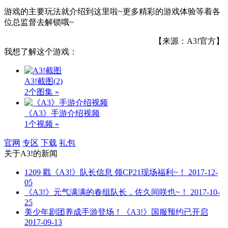
游戏的主要玩法就介绍到这里啦~更多精彩的游戏体验等着各
位总监督去解锁哦~
【来源：A3!官方】
我想了解这个游戏：
A3!截图
(2)
2个图集 »
《A3》手游介绍视频
1个视频 »
官网
专区
下载
礼包
关于
A3!
的新闻
1209 戳《A3!》队长信息 领CP21现场福利~！
2017-12-
05
《A3!》元气满满的春组队长，佐久间咲也~！
2017-10-
25
美少年剧团养成手游登场！《A3!》国服预约已开启
2017-09-13