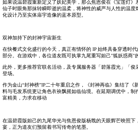
如果说温碧霞重新定义了妖妃美学，那么焦恩俊在《宝莲灯》
仙子时眼角那抹转瞬即逝的温柔，将神性的威严与人性的温度
化设计乃至实体庙宇造像的蓝本原型。
双神加持下的封神宇宙新生
在快餐式文化盛行的今天，真正有情怀的 IP 始终具备穿透时
部分。在游戏中，各位道友既可执掌九尾重写妲己"狐妖惑商"
此外，更多推荐官联名活动，及专属服务器「碧落霞光」「俊采星驰
登场。
作为金山“封神榜”IP二十年重启之作，《封神再临》集结了
料与毛发系统更让角色衣袂飘摇如临仙境。在延期调优中，制
富精美，力求在移动
在温碧霞版妲己的九尾华光与焦恩俊版杨戬的天眼辉芒映照下
宴，正为道友们预留着书写传奇的笔墨。