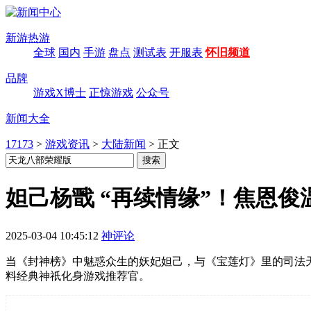
新游热游
全球
国内
手游
盘点
测试表
开服表
怀旧频道
品牌
游戏X博士
正惊游戏
公众号
新闻大全
17173
>
游戏资讯
>
大陆新闻
>
正文
妲己杨戬 “再续情缘”！焦恩
2025-03-04 10:45:12
神评论
当《封神榜》中魅惑众生的妖妃妲己，与《宝莲灯》里的司法
料经典神祇化身游戏推荐官。