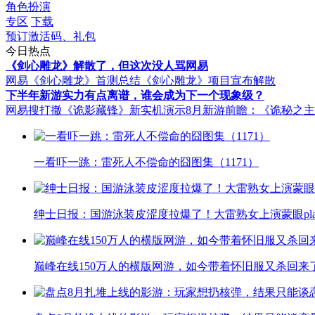
角色扮演
专区
下载
预订激活码、礼包
今日热点
《剑心雕龙》解散了，但这次没人骂网易
网易《剑心雕龙》首测总结
《剑心雕龙》项目宣布解散
下半年新游实力有点离谱，谁会成为下一个现象级？
网易搜打撤《诡影藏锋》新实机演示
8月新游前瞻：《诡秘之
一看吓一跳：雷死人不偿命的囧图集（1171）
绅士日报：国游泳装皮涩度拉爆了！大雷熟女上演蒙眼pla
巅峰在线150万人的横版网游，如今带着怀旧服又杀回来