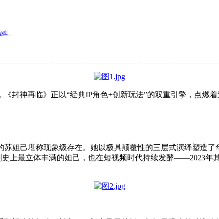
..
点，《封神再临》正以“经典IP角色+创新玩法”的双重引擎，点燃
绎的苏妲己堪称现象级存在。她以极具颠覆性的三层式演绎塑造了
剧史上最立体丰满的妲己，也在短视频时代持续发酵——2023