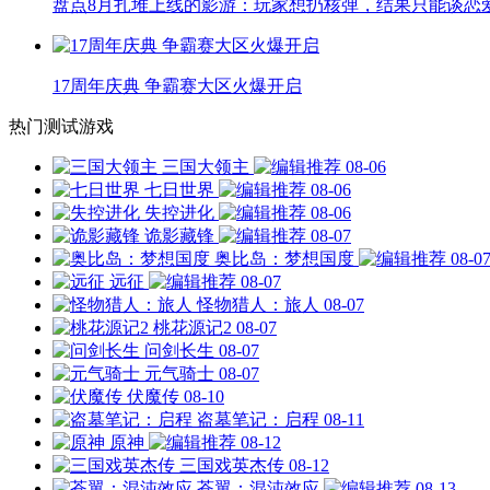
盘点8月扎堆上线的影游：玩家想扔核弹，结果只能谈恋
17周年庆典 争霸赛大区火爆开启
热门测试游戏
三国大领主
08-06
七日世界
08-06
失控进化
08-06
诡影藏锋
08-07
奥比岛：梦想国度
08-0
远征
08-07
怪物猎人：旅人
08-07
桃花源记2
08-07
问剑长生
08-07
元气骑士
08-07
伏魔传
08-10
盗墓笔记：启程
08-11
原神
08-12
三国戏英杰传
08-12
苍翼：混沌效应
08-13