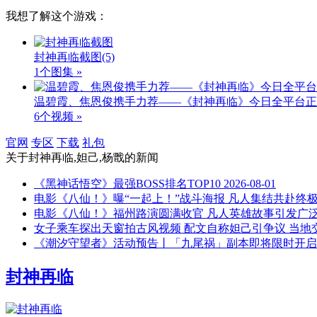
我想了解这个游戏：
封神再临截图
(5)
1个图集 »
温碧霞、焦恩俊携手力荐——《封神再临》今日全平台正
6个视频 »
官网
专区
下载
礼包
关于
封神再临,妲己,杨戬
的新闻
《黑神话悟空》最强BOSS排名TOP10
2026-08-01
电影《八仙！》曝“一起上！”战斗海报 凡人集结共赴终
电影《八仙！》福州路演圆满收官 凡人英雄故事引发广
女子乘车探出天窗拍古风视频 配文自称妲己引争议 当地
《潮汐守望者》活动预告丨「九尾祸」副本即将限时开启
封神再临