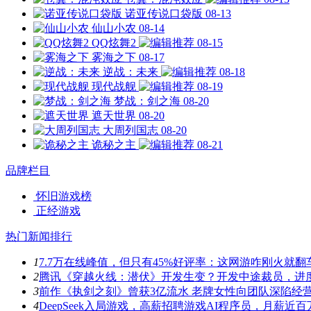
诺亚传说口袋版
08-13
仙山小农
08-14
QQ炫舞2
08-15
雾海之下
08-17
逆战：未来
08-18
现代战舰
08-19
梦战：剑之海
08-20
遮天世界
08-20
大周列国志
08-20
诡秘之主
08-21
品牌栏目
怀旧游戏榜
正经游戏
热门新闻排行
1
7.7万在线峰值，但只有45%好评率：这网游咋刚火就翻
2
腾讯《穿越火线：潜伏》开发生变？开发中途裁员，进
3
前作《执剑之刻》曾获3亿流水 老牌女性向团队深陷经
4
DeepSeek入局游戏，高薪招聘游戏AI程序员，月薪近百