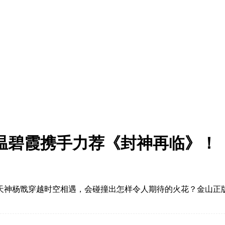
俊温碧霞携手力荐《封神再临》！
天神杨戬穿越时空相遇，会碰撞出怎样令人期待的火花？金山正