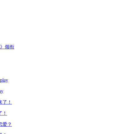
主》领衔
y
了！