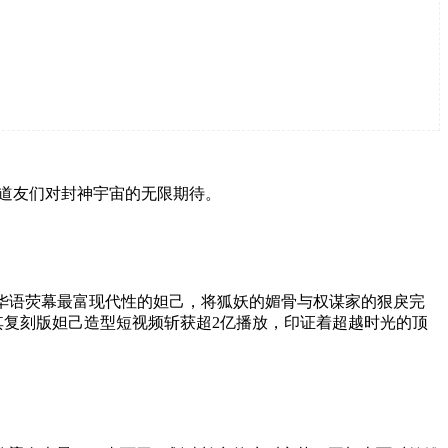
着道友们对封神宇宙的无限期待。
华语荧幕最富现代性的妲己，将狐妖的媚骨与权谋家的狠戾完
年其复刻版妲己造型短视频斩获超2亿播放，印证着超越时光的顶