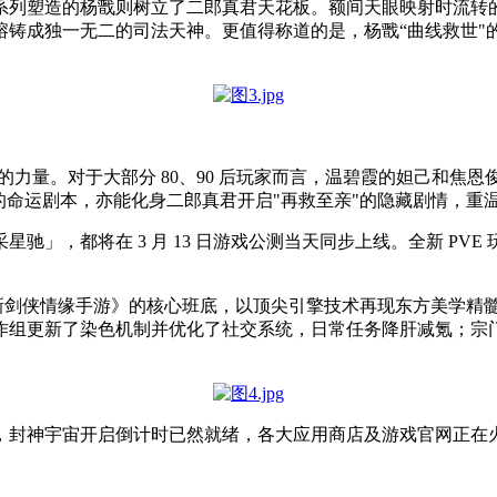
系列塑造的杨戬则树立了二郎真君天花板。额间天眼映射时流转
熔铸成独一无二的司法天神。更值得称道的是，杨戬“曲线救世"
代的力量。对于大部分 80、90 后玩家而言，温碧霞的妲己和
的命运剧本，亦能化身二郎真君开启"再救至亲"的隐藏剧情，重
」，都将在 3 月 13 日游戏公测当天同步上线。全新 PVE
《新剑侠情缘手游》的核心班底，以顶尖引擎技术再现东方美学精
作组更新了染色机制并优化了社交系统，日常任务降肝减氪；宗
，封神宇宙开启倒计时已然就绪，各大应用商店及游戏官网正在火