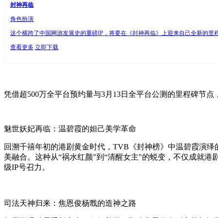
封神再临
角色扮演
这个横跨了中国网游发展史的重磅IP，将要在《封神再临》上迎来自己全新的里程碑
查看更多
立即下载
凭借超500万全平台预约量与3月13日全平台公测的里程碑节
魅世妖妃再临：温碧霞的妲己美学革命
回溯千禧年初的港剧黄金时代，TVB《封神榜》中温碧霞演
美融合。这种从“祸水红颜"到“清醒女主"的蜕变，不仅成就港
级IP号召力。
司法天神归来：焦恩俊杨戬的造神之路