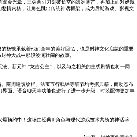
的鎏金光晕，三尖两刃刀划破长空的凛冽寒芒，再加上面对嫦娥
的悲情内核，让角色跳出传统神话框架，成为后期游戏、影视文
焦恩俊的杨戬承载着他们童年的美好回忆，也是封神文化启蒙的重要
温封神大战中那段波澜壮阔的故事。
 玩法、新元神 “龙吉公主”，以及与之相关的主线剧情也将一同
髓。商周建筑纹样、法宝五行羁绊等细节均考据典籍，而动态布
门界面、语音聊天等功能也进行了进一步升级，时装配饰更加丰
爆预约中！这场由经典IP角色与现代游戏技术共筑的神话盛