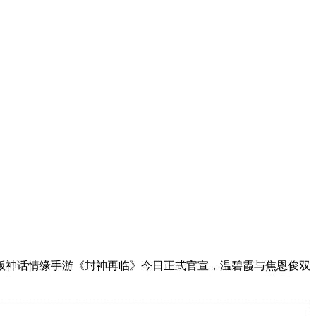
版神话情缘手游《封神再临》今日正式官宣，温碧霞与焦恩俊双