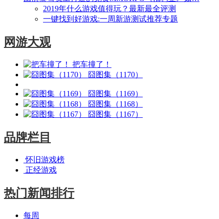
2019年什么游戏值得玩？最新最全评测
一键找到好游戏:一周新游测试推荐专题
网游大观
把车撞了！
囧图集（1170）
囧图集（1169）
囧图集（1168）
囧图集（1167）
品牌栏目
怀旧游戏榜
正经游戏
热门新闻排行
每周