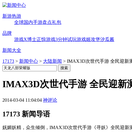
新游热游
全球
国内
手游
盘点
礼包
品牌
游戏X博士
正惊游戏
3分钟试玩
游戏姬攻堡
汐瓜酱
新闻大全
17173
>
新闻中心
>
大陆新闻
>
IMAX3D次世代手游 全民迎
IMAX3D次世代手游 全民迎
2014-03-04 11:04:04
神评论
17173 新闻导语
妩媚妖精，众生倾倒，IMAX3D次世代手游《寻妖》全民迎