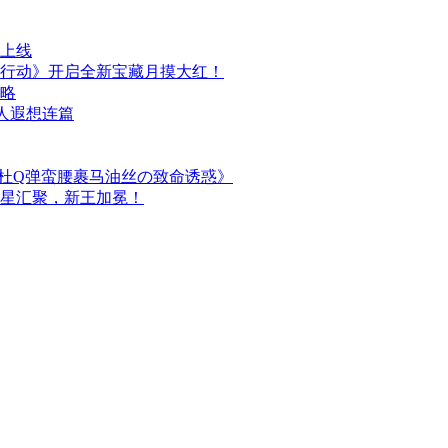
日上线
行动》开启全新宝藏月摸大红！
攻略
人遐想连篇
简杜Q弹蛮腰裹马油丝の致命诱惑》
群星汇聚，新王加冕！