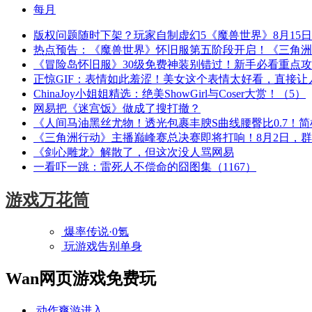
每月
版权问题随时下架？玩家自制虚幻5《魔兽世界》8月15
热点预告：《魔兽世界》怀旧服第五阶段开启！《三角洲
《冒险岛怀旧服》30级免费神装别错过！新手必看重点
正惊GIF：表情如此羞涩！美女这个表情太好看，直接让
ChinaJoy小姐姐精选：绝美ShowGirl与Coser大赏！（5）
网易把《迷宫饭》做成了搜打撤？
《人间马油黑丝尤物！透光包裹丰腴S曲线腰臀比0.7！
《三角洲行动》主播巅峰赛总决赛即将打响！8月2日，
《剑心雕龙》解散了，但这次没人骂网易
一看吓一跳：雷死人不偿命的囧图集（1167）
游戏万花筒
爆率传说·0氪
玩游戏告别单身
Wan网页游戏免费玩
动作爽游
进入