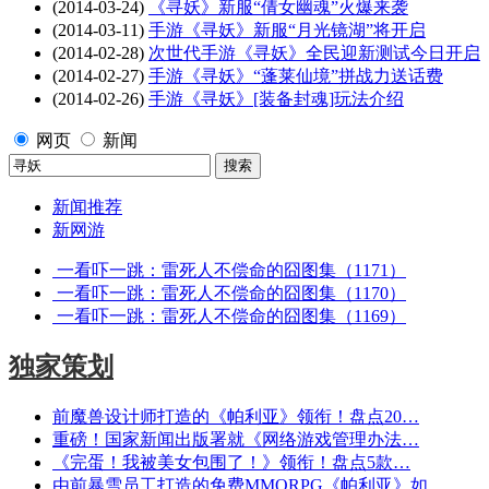
(2014-03-24)
《寻妖》新服“倩女幽魂”火爆来袭
(2014-03-11)
手游《寻妖》新服“月光镜湖”将开启
(2014-02-28)
次世代手游《寻妖》全民迎新测试今日开启
(2014-02-27)
手游《寻妖》“蓬莱仙境”拼战力送话费
(2014-02-26)
手游《寻妖》[装备封魂]玩法介绍
网页
新闻
新闻推荐
新网游
一看吓一跳：雷死人不偿命的囧图集（1171）
一看吓一跳：雷死人不偿命的囧图集（1170）
一看吓一跳：雷死人不偿命的囧图集（1169）
独家策划
前魔兽设计师打造的《帕利亚》领衔！盘点20…
重磅！国家新闻出版署就《网络游戏管理办法…
《完蛋！我被美女包围了！》领衔！盘点5款…
由前暴雪员工打造的免费MMORPG《帕利亚》如…