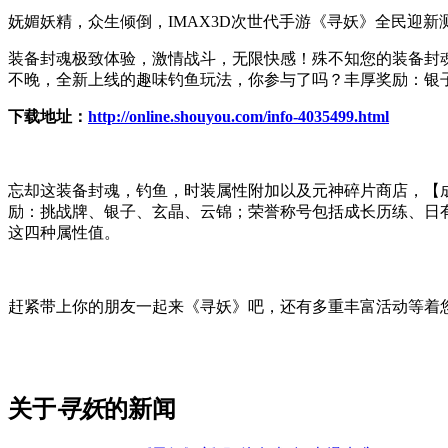
妩媚妖精，众生倾倒，IMAX3D次世代手游《寻妖》全民迎
装备封魂极致体验，激情战斗，无限快感！殊不知您的装备封
不晚，全新上线的趣味钓鱼玩法，你参与了吗？丰厚奖励：银
下载地址：
http://online.shouyou.com/info-4035499.html
忘却这装备封魂，钓鱼，时装属性附加以及元神碎片商店，【
励：挑战牌、银子、玄晶、云锦；荣誉称号包括成长历练、日
这四种属性值。
赶紧带上你的朋友一起来《寻妖》吧，还有多重丰富活动等着
关于
寻妖
的新闻