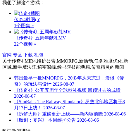
我想了解这个游戏：
传奇4截图
(5)
1个图集 »
《传奇4》五周年献礼MV
22个视频 »
官网
专区
下载
礼包
关于
传奇4,MIR4,维护公告,MMORPG,新活动,任务难度优化,新
区域,新手魔法阵,秘密巅峰,经书院技能典籍,传奇精灵
的新闻
韩国最早一批MMORPG，20多年从未凉过，漫谈《传
奇》的玩法与设计
2026-08-07
《传奇4》公开五周年全球献礼视频 回顾过去的成绩
2026-08-07
《SimRail - The Railway Simulator》罗兹北部地区将于8
月13日上线！
2026-08-07
《拆解大师》重磅更新上线——新内容前瞻
2026-08-06
《魔剑：复兴》 本周维护公告
2026-08-06
热门新闻排行