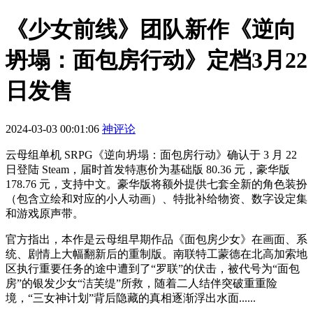
《少女前线》团队新作《逆向
坍塌：面包房行动》定档3月22
日发售
2024-03-03 00:01:06
神评论
云母组单机 SRPG《逆向坍塌：面包房行动》确认于 3 月 22
日登陆 Steam，届时首发特惠价为基础版 80.36 元，豪华版
178.76 元，支持中文。豪华版将额外提供七套全新的角色装扮
（包含立绘和对应的小人动画）、特批补给物资、数字设定集
和游戏原声带。
官方指出，本作是云母组早期作品《面包房少女》在画面、系
统、剧情上大幅翻新后的重制版。南联特工蒙德在北高加索地
区执行重要任务的途中遭到了“罗联”的伏击，被代号为“面包
房”的银发少女“洁芙缇”所救，随着二人结伴突破重重险
境，“三女神计划”背后隐藏的真相逐渐浮出水面......