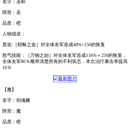
名字：圣杯
阵营：圣
品质：橙
人物描述：
普攻:［耶稣之血］对全体友军造成48%+150的恢复
怒气技能：［万物之始］对全体友军造成116%＋250的恢复，
全体友军80％概率清楚所有的不利状态，本次治疗暴击率提高
10％
【魔】
名字：招魂幡
阵营：魔
品质：橙