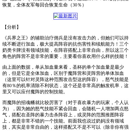
恢复，全体友军每回合恢复生命（30％）
【分析】
《兵界之王》的辅助治疗佣兵是没有攻击力的，但她们可以持
续不断进行加血，极大提高阵容的抗伤害性和续航能力！三个
奶类卡牌没有领域技能，在阵容搭配上非常自由，所以这三个
角色的阵营不是非常的重要，主要看你喜欢用什么样的技能！
由上面的数据，单从加血量来看，圣杯的单个加血量是最少
的，但是它是全体加血，区别于魔阵营和灵阵营的单体加血
（这里可以针对灵阵这种范围攻击型这的阵容），怒气技能是
有80％的机率清除不利状态，这个还是非常高的触发机率，这
里又可以应付魔阵的控制技能。
而魔阵的招魂幡就比较厉害了（对于喜欢暴力的玩家，个人认
为），因为她的怒气技能不紧会回血，会随机一人增加两点怒
气，搭配在圣阵的暴力击杀阵容上，或灵阵的范围推图阵容
上，都是非常不错的一个技能。前面我也说过奶妈没有领域
技，其实是非常自由的，这样搭配又不是不可以（除非你有强