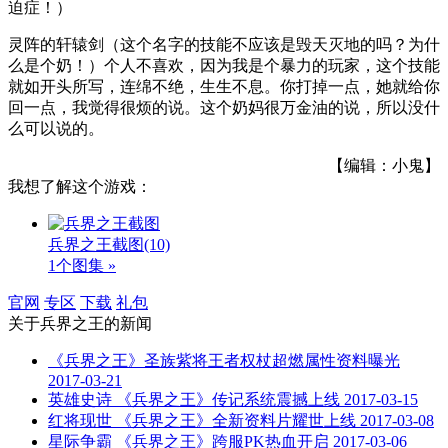
迫症！）
灵阵的轩辕剑（这个名字的技能不应该是毁天灭地的吗？为什
么是个奶！）个人不喜欢，因为我是个暴力的玩家，这个技能
就如开头所写，连绵不绝，生生不息。你打掉一点，她就给你
回一点，我觉得很烦的说。这个奶妈很万金油的说，所以没什
么可以说的。
【编辑：小鬼】
我想了解这个游戏：
兵界之王截图
(10)
1个图集 »
官网
专区
下载
礼包
关于
兵界之王
的新闻
《兵界之王》圣族紫将王者权杖超燃属性资料曝光
2017-03-21
英雄史诗 《兵界之王》传记系统震撼上线
2017-03-15
红将现世 《兵界之王》全新资料片耀世上线
2017-03-08
星际争霸 《兵界之王》跨服PK热血开启
2017-03-06