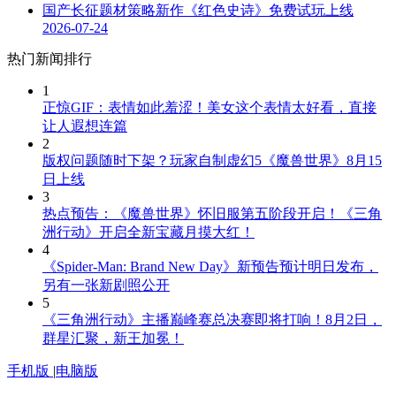
国产长征题材策略新作《红色史诗》免费试玩上线
2026-07-24
热门新闻排行
1
正惊GIF：表情如此羞涩！美女这个表情太好看，直接
让人遐想连篇
2
版权问题随时下架？玩家自制虚幻5《魔兽世界》8月15
日上线
3
热点预告：《魔兽世界》怀旧服第五阶段开启！《三角
洲行动》开启全新宝藏月摸大红！
4
《Spider-Man: Brand New Day》新预告预计明日发布，
另有一张新剧照公开
5
《三角洲行动》主播巅峰赛总决赛即将打响！8月2日，
群星汇聚，新王加冕！
手机版
|
电脑版