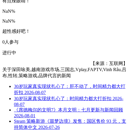
有点辣眼睛！
NaN%
NaN%
超性感好吧！
0人参与
进行中
【来源：互联网】
关于
深田咏美,越南游戏市场,三国志,Vplay,FAPTV,Vinh Râu,吕
布,性转,策略游戏,品牌代言
的新闻
30岁玩家真实现状扎心了：肝不动了，时间精力都大打
折扣
2026-08-07
30岁玩家真实现状扎心了：时间精力都大打折扣
2026-
08-07
《席德梅尔的文明7》本月文明：七月更新与新闻回顾
2026-08-01
Steam 策略新游《噩梦边境》发售：国区售价 93 元，支
持简体中文
2026-07-26