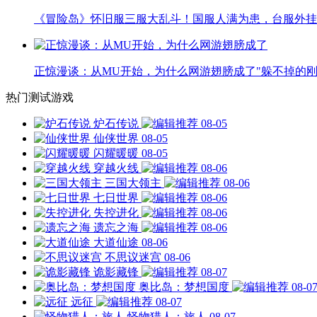
《冒险岛》怀旧服三服大乱斗！国服人满为患，台服外挂
正惊漫谈：从MU开始，为什么网游翅膀成了"躲不掉的刚
热门测试游戏
炉石传说
08-05
仙侠世界
08-05
闪耀暖暖
08-05
穿越火线
08-06
三国大领主
08-06
七日世界
08-06
失控进化
08-06
遗忘之海
08-06
大道仙途
08-06
不思议迷宫
08-06
诡影藏锋
08-07
奥比岛：梦想国度
08-0
远征
08-07
怪物猎人：旅人
08-07