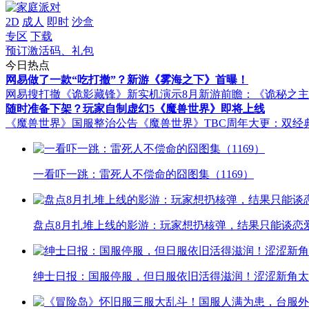
2D
成人
即时
沙盒
专区
下载
预订激活码、礼包
今日热点
网易做了一款“吃打撤”？新游《雾海之下》首曝！
网易搜打撤《诡影藏锋》新实机演示
8月新游前瞻：《诡秘之
随时准备下架？玩家自制虚幻5《魔兽世界》即将上线
《魔兽世界》国服整治公告
《魔兽世界》TBC周年大更：双经
一看吓一跳：雷死人不偿命的囧图集（1169）
盘点8月扎堆上线的影游：玩家想扔核弹，结果只能谈恋
绅士日报：国服停服，但日服依旧活得滋润！涩涩新角太