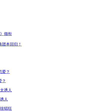
主》领衔
典团本回归！
爱？
诱人