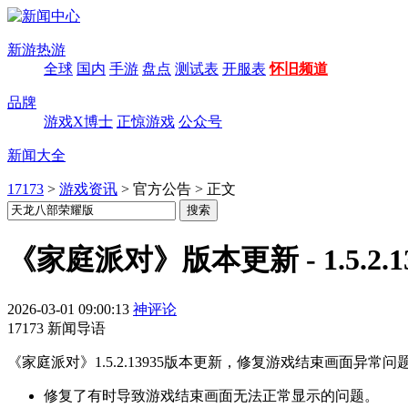
新游热游
全球
国内
手游
盘点
测试表
开服表
怀旧频道
品牌
游戏X博士
正惊游戏
公众号
新闻大全
17173
>
游戏资讯
>
官方公告
>
正文
《家庭派对》版本更新 - 1.5.2.
2026-03-01 09:00:13
神评论
17173 新闻导语
《家庭派对》1.5.2.13935版本更新，修复游戏结束画面异
修复了有时导致游戏结束画面无法正常显示的问题。