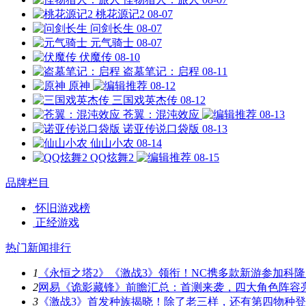
桃花源记2
08-07
问剑长生
08-07
元气骑士
08-07
伏魔传
08-10
盗墓笔记：启程
08-11
原神
08-12
三国戏英杰传
08-12
苍翼：混沌效应
08-13
诺亚传说口袋版
08-13
仙山小农
08-14
QQ炫舞2
08-15
品牌栏目
怀旧游戏榜
正经游戏
热门新闻排行
1
《永恒之塔2》《激战3》领衔！NC携多款新游参加科隆
2
网易《诡影藏锋》前瞻汇总：首测来袭，四大角色阵容
3
《激战3》首发种族揭晓！除了老三样，还有第四物种