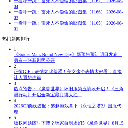
一看吓一跳：雷死人不偿命的囧图集（1167）
2026-08-
04
一看吓一跳：雷死人不偿命的囧图集（1166）
2026-08-
03
一看吓一跳：雷死人不偿命的囧图集（1165）
2026-08-
01
热门新闻排行
1
《Spider-Man: Brand New Day》新预告预计明日发布，
另有一张新剧照公开
2
正惊GIF：表情如此羞涩！美女这个表情太好看，直接
让人遐想连篇
3
热点预告：《魔兽世界》怀旧服第五阶段开启！《三角
洲行动》开启全新宝藏月摸大红！
4
2026CJ前线战报：盛趣游戏拿下《永恒之塔2》国服代
理
5
版权问题随时下架？玩家自制虚幻5《魔兽世界》8月15