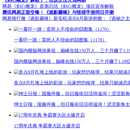
《剑心雕龙》解散了，但这次没人骂网易
网易《剑心雕龙》首测总结
《剑心雕龙》项目宣布解散
腾讯网易正面交锋！《诡影藏锋》与怪猎手游同日开测
网易搜打撤《诡影藏锋》新实机演示
8月新游前瞻：《诡秘之
一看吓一跳：雷死人不偿命的囧图集（1170）
国内横版网游鼻祖，巅峰在线150万人，三个月赚了1.19
盘点8月扎堆上线的影游：玩家想扔核弹，结果只能谈恋
绅士日报：国服停服，但日服依旧活得滋润！涩涩新角太
17周年庆典 争霸赛大区火爆开启