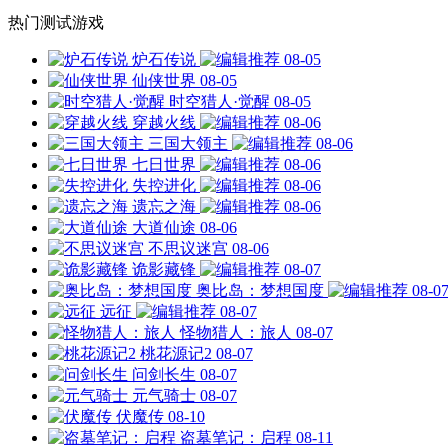
热门测试游戏
炉石传说
08-05
仙侠世界
08-05
时空猎人·觉醒
08-05
穿越火线
08-06
三国大领主
08-06
七日世界
08-06
失控进化
08-06
遗忘之海
08-06
大道仙途
08-06
不思议迷宫
08-06
诡影藏锋
08-07
奥比岛：梦想国度
08-0
远征
08-07
怪物猎人：旅人
08-07
桃花源记2
08-07
问剑长生
08-07
元气骑士
08-07
伏魔传
08-10
盗墓笔记：启程
08-11