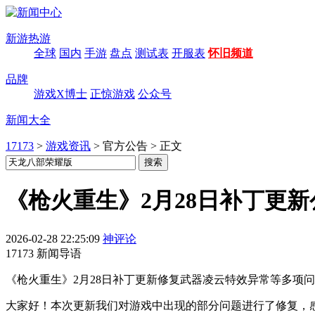
新游热游
全球
国内
手游
盘点
测试表
开服表
怀旧频道
品牌
游戏X博士
正惊游戏
公众号
新闻大全
17173
>
游戏资讯
>
官方公告
>
正文
《枪火重生》2月28日补丁更新
2026-02-28 22:25:09
神评论
17173 新闻导语
《枪火重生》2月28日补丁更新修复武器凌云特效异常等多项
大家好！本次更新我们对游戏中出现的部分问题进行了修复，