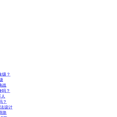
象级？
级
挑战
身吗？
万人
吗？
玩法设计
滑跪