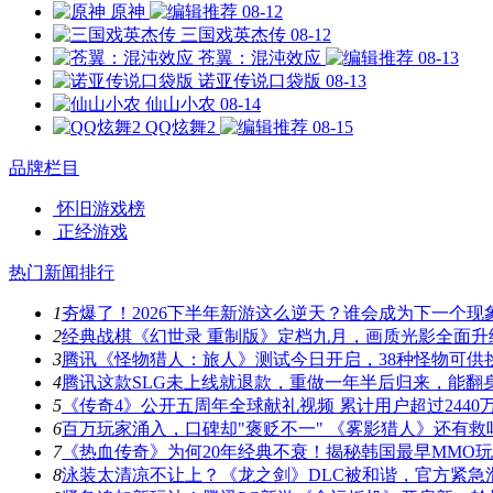
原神
08-12
三国戏英杰传
08-12
苍翼：混沌效应
08-13
诺亚传说口袋版
08-13
仙山小农
08-14
QQ炫舞2
08-15
品牌栏目
怀旧游戏榜
正经游戏
热门新闻排行
1
夯爆了！2026下半年新游这么逆天？谁会成为下一个现
2
经典战棋《幻世录 重制版》定档九月，画质光影全面升
3
腾讯《怪物猎人：旅人》测试今日开启，38种怪物可供
4
腾讯这款SLG未上线就退款，重做一年半后归来，能翻
5
《传奇4》公开五周年全球献礼视频 累计用户超过2440
6
百万玩家涌入，口碑却"褒贬不一" 《雾影猎人》还有救
7
《热血传奇》为何20年经典不衰！揭秘韩国最早MMO
8
泳装太清凉不让上？《龙之剑》DLC被和谐，官方紧急