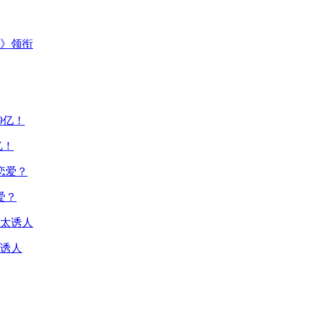
主》领衔
亿！
爱？
诱人