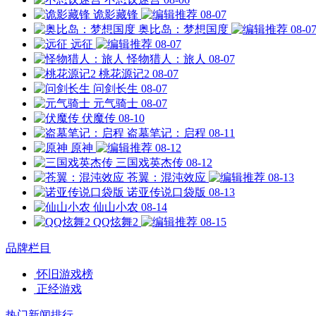
诡影藏锋
08-07
奥比岛：梦想国度
08-0
远征
08-07
怪物猎人：旅人
08-07
桃花源记2
08-07
问剑长生
08-07
元气骑士
08-07
伏魔传
08-10
盗墓笔记：启程
08-11
原神
08-12
三国戏英杰传
08-12
苍翼：混沌效应
08-13
诺亚传说口袋版
08-13
仙山小农
08-14
QQ炫舞2
08-15
品牌栏目
怀旧游戏榜
正经游戏
热门新闻排行