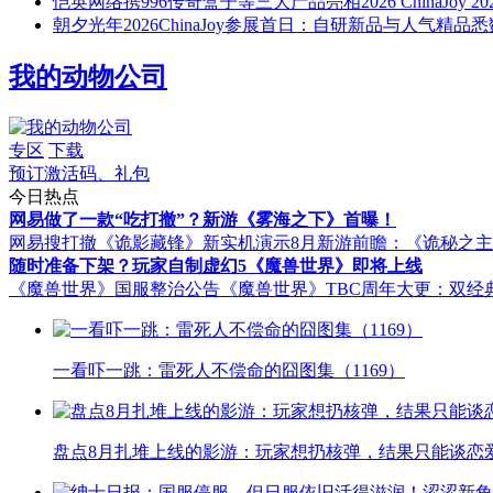
恺英网络携996传奇盒子等三大产品亮相2026 ChinaJoy
20
朝夕光年2026ChinaJoy参展首日：自研新品与人气精品
我的动物公司
专区
下载
预订激活码、礼包
今日热点
网易做了一款“吃打撤”？新游《雾海之下》首曝！
网易搜打撤《诡影藏锋》新实机演示
8月新游前瞻：《诡秘之
随时准备下架？玩家自制虚幻5《魔兽世界》即将上线
《魔兽世界》国服整治公告
《魔兽世界》TBC周年大更：双经
一看吓一跳：雷死人不偿命的囧图集（1169）
盘点8月扎堆上线的影游：玩家想扔核弹，结果只能谈恋