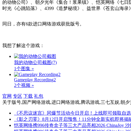
的动物公司》、朝夕光年《集合！浆果镇》、恺英网络《七日
时光《心跳陷落》、4399《造梦秘境》、益世界《苍玄山海
同日，亦有6款进口网络游戏获批版号。
我想了解这个游戏：
我的动物公司截图
(7)
1个图集 »
Gameplay Recording​2
2个视频 »
官网
专区
下载
礼包
关于
版号,国产网络游戏,进口网络游戏,腾讯游戏,三七互娱,朝夕
《不思议迷宫》冈爆节活动今日开启！上线即可领取自选
《影之刃零》8月12日开启预售！11分钟全新实机即将揭
恺英网络携996传奇盒子等三大产品亮相2026 ChinaJ