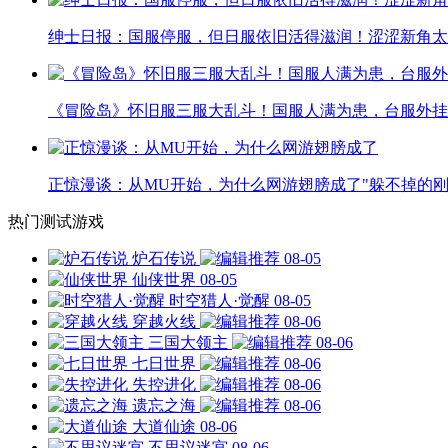
绅士日报：国服停服，但日服依旧活得滋润！涩涩新角太
《冒险岛》怀旧服三服大乱斗！国服人满为患，台服外挂
正惊漫谈：从MU开始，为什么网游翅膀成了"躲不掉的刚
热门测试游戏
炉石传说
08-05
仙侠世界
08-05
时空猎人·觉醒
08-05
穿越火线
08-06
三国大领主
08-06
七日世界
08-06
失控进化
08-06
遗忘之海
08-06
大道仙途
08-06
不思议迷宫
08-06