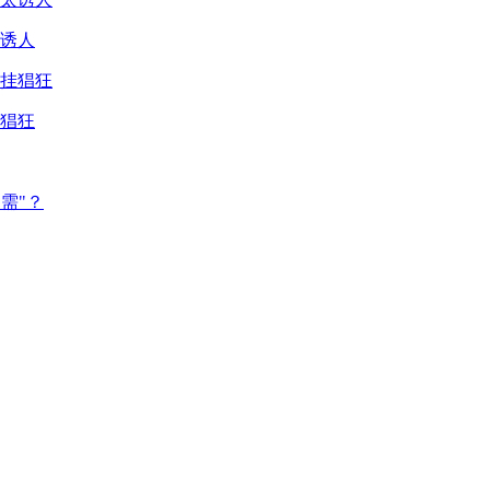
诱人
猖狂
需"？