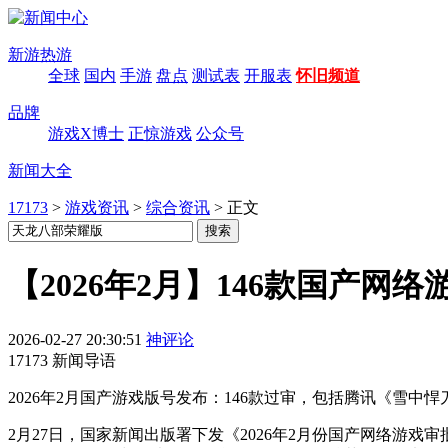
新游热游
全球
国内
手游
盘点
测试表
开服表
怀旧频道
品牌
游戏X博士
正惊游戏
公众号
新闻大全
17173
>
游戏资讯
>
综合资讯
>
正文
【2026年2月】146款国产网
2026-02-27 20:30:51
神评论
17173 新闻导语
2026年2月国产游戏版号发布：146款过审，包括腾讯《雪
2月27日，国家新闻出版署下发《2026年2月份国产网络游