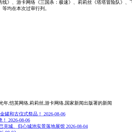
防线》、游卡网络《三国杀：极速》、莉莉丝《塔塔冒险队》、
录》等均在本次过审行列。
光年,恺英网络,莉莉丝,游卡网络,国家新闻出版署
的新闻
金罐和古仪式祭品！
2026-08-06
晓！
2026-08-06
oy 沙巴克城、归心城池实景落地展馆
2026-08-04