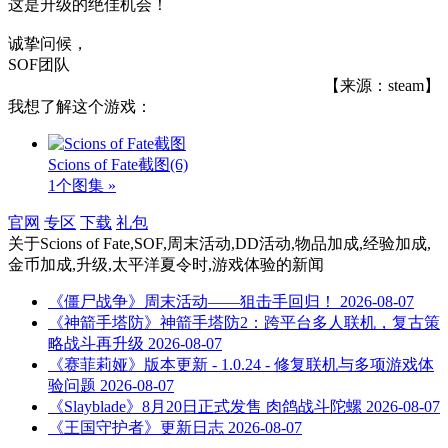
这是升级的绝佳机会！
诚挚问候，
SOF团队
【来源：steam】
我想了解这个游戏：
Scions of Fate截图
(6)
1个图集 »
官网
专区
下载
礼包
关于
Scions of Fate,SOF,周末活动,DD活动,物品加成,经验加成,
金币加成,升级,太平洋夏令时,游戏体验
的新闻
《僵尸战争》周末活动——狙击手回归！
2026-08-07
《神箭手塔防》神箭手塔防2：跨平台多人联机，复古策
略战斗再升级
2026-08-07
《赛菲莉娅》版本更新 - 1.0.24 - 修复联机与多项游戏体
验问题
2026-08-07
《Slayblade》8月20日正式发售 肉鸽战斗陀螺
2026-08-07
《王国守护者》更新日志
2026-08-07