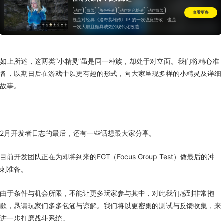
动作
冒险
角色扮演
动作角色扮演
动作冒险
查看更多
既是对经典《洛奇英雄传》IP 的一次诚意致敬，也是
一次大胆且颇具成效的现代化改造..
如上所述，这两类“小精灵”虽是同一种族，却处于对立面。我们将精心准
备，以期日后在游戏中以更有趣的形式，向大家呈现多样的小精灵及详细
故事。
2月开发者日志的最后，还有一些话想跟大家分享。
目前开发团队正在为即将到来的FGT（Focus Group Test）做最后的冲
刺准备。
由于条件与机会所限，不能让更多玩家参与其中，对此我们感到非常抱
歉，恳请玩家们多多包涵与谅解。我们将以更密集的测试与反馈收集，来
进一步打磨战斗系统。