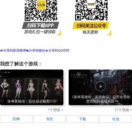
分享到新浪微博
分享到微信
分享到QQ空间
t
w
z
我想了解这个游戏：
《洛奇英雄传：反抗命运》公开全景欣
洛奇英雄传：反抗命运截图
(10)
赏功能和成就系统
1个图集 »
17个视频 »
官网
专区
下载
礼包