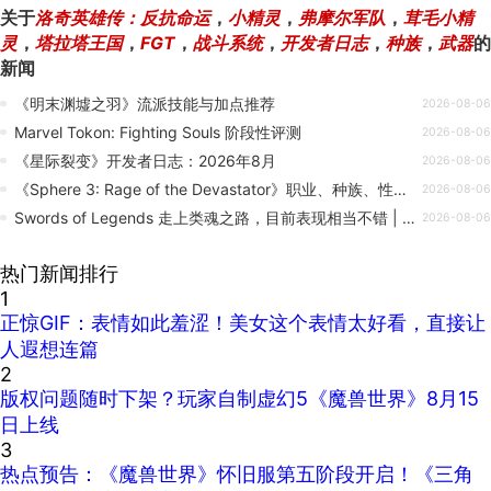
关于
洛奇英雄传：反抗命运
，
小精灵
，
弗摩尔军队
，
茸毛小精
灵
，
塔拉塔王国
，
FGT
，
战斗系统
，
开发者日志
，
种族
，
武器
的
新闻
《明末渊墟之羽》流派技能与加点推荐
2026-08-06
Marvel Tokon: Fighting Souls 阶段性评测
2026-08-06
《星际裂变》开发者日志：2026年8月
2026-08-06
《Sphere 3: Rage of the Devastator》职业、种族、性别随心选
2026-08-06
Swords of Legends 走上类魂之路，目前表现相当不错 | IGN 前瞻
2026-08-06
热门新闻排行
1
正惊GIF：表情如此羞涩！美女这个表情太好看，直接让
人遐想连篇
2
版权问题随时下架？玩家自制虚幻5《魔兽世界》8月15
日上线
3
热点预告：《魔兽世界》怀旧服第五阶段开启！《三角