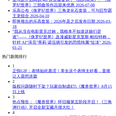
罗纪世界》三部曲等作品迎来优惠
2026-07-08
乐高公布《侏罗纪世界》三角龙化石套装，可与巨型霸
王龙组合
2026-04-10
即将推出的乐高套装：2026年及之后发布日期
2026-03-
18
“我从没在电影里见过她，我根本不知道这娘们是
谁”——《侏罗纪世界》及漫威影星克里斯·帕拉特称，
针对 AI“演员”蒂莉·诺伍德引发的恐慌纯属“扯淡”
2026-
01-21
热门新闻排行
1
正惊GIF：表情如此羞涩！美女这个表情太好看，直接
让人遐想连篇
2
版权问题随时下架？玩家自制虚幻5《魔兽世界》8月15
日上线
3
热点预告：《魔兽世界》怀旧服第五阶段开启！《三角
洲行动》开启全新宝藏月摸大红！
4