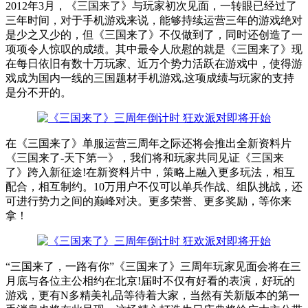
2012年3月，《三国来了》与玩家初次见面，一转眼已经过了
三年时间，对于手机游戏来说，能够持续运营三年的游戏绝对
是少之又少的，但《三国来了》不仅做到了，同时还创造了一
项项令人惊叹的成绩。其中最令人欣慰的就是《三国来了》现
在每日依旧有数十万玩家、近万个势力活跃在游戏中，使得游
戏成为国内一线的三国题材手机游戏,这项成绩与玩家的支持
是分不开的。
在《三国来了》单服运营三周年之际还将会推出全新资料片
《三国来了-天下第一》，我们将和玩家共同见证《三国来
了》跨入新征途!在新资料片中，策略上融入更多玩法，相互
配合，相互制约。10万用户不仅可以单兵作战、组队挑战，还
可进行势力之间的巅峰对决。更多荣誉、更多奖励，等你来
拿！
“三国来了，一路有你”《三国来了》三周年玩家见面会将在三
月底与各位主公相约在北京!届时不仅有好看的表演，好玩的
游戏，更有N多精美礼品等待着大家，当然有关新版本的第一