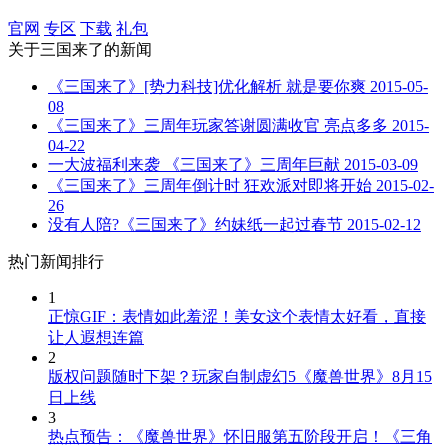
官网
专区
下载
礼包
关于
三国来了
的新闻
《三国来了》[势力科技]优化解析 就是要你爽
2015-05-
08
《三国来了》三周年玩家答谢圆满收官 亮点多多
2015-
04-22
一大波福利来袭 《三国来了》三周年巨献
2015-03-09
《三国来了》三周年倒计时 狂欢派对即将开始
2015-02-
26
没有人陪?《三国来了》约妹纸一起过春节
2015-02-12
热门新闻排行
1
正惊GIF：表情如此羞涩！美女这个表情太好看，直接
让人遐想连篇
2
版权问题随时下架？玩家自制虚幻5《魔兽世界》8月15
日上线
3
热点预告：《魔兽世界》怀旧服第五阶段开启！《三角