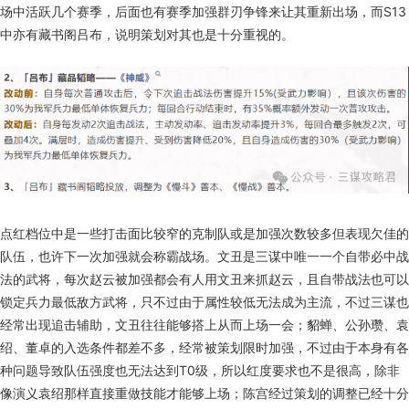
场中活跃几个赛季，后面也有赛季加强群刃争锋来让其重新出场，而S13
中亦有藏书阁吕布，说明策划对其也是十分重视的。
点红档位中是一些打击面比较窄的克制队或是加强次数较多但表现欠佳的
队伍，也许下一次加强就会称霸战场。文丑是三谋中唯一一个自带必中战
法的武将，每次赵云被加强都会有人用文丑来抓赵云，且自带战法也可以
锁定兵力最低敌方武将，只不过由于属性较低无法成为主流，不过三谋也
经常出现追击辅助，文丑往往能够搭上从而上场一会；貂蝉、公孙瓒、袁
绍、董卓的入选条件都差不多，经常被策划限时加强，不过由于本身有各
种问题导致队伍强度也无法达到T0级，所以红度要求也不是很高，除非
像演义袁绍那样直接重做技能才能够上场；陈宫经过策划的调整已经十分