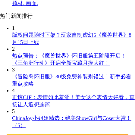
题材:
画面:
热门新闻排行
1
版权问题随时下架？玩家自制虚幻5《魔兽世界》8
月15日上线
2
热点预告：《魔兽世界》怀旧服第五阶段开启！
《三角洲行动》开启全新宝藏月摸大红！
3
《冒险岛怀旧服》30级免费神装别错过！新手必看
重点攻略
4
正惊GIF：表情如此羞涩！美女这个表情太好看，直
接让人遐想连篇
5
ChinaJoy小姐姐精选：绝美ShowGirl与Coser大赏！
（5）