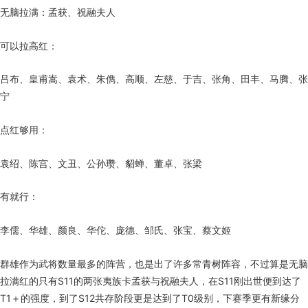
无脑拉满：孟获、祝融夫人
可以拉高红：
吕布、皇甫嵩、袁术、朱儁、高顺、左慈、于吉、张角、田丰、马腾、张
宁
点红够用：
袁绍、陈宫、文丑、公孙瓒、貂蝉、董卓、张梁
有就行：
李儒、华雄、颜良、华佗、庞德、邹氏、张宝、蔡文姬
群雄作为武将数量最多的阵营，也是出了许多常青树阵容，不过算是无脑
拉满红的只有S11的两张夷族卡孟获与祝融夫人，在S11刚出世便到达了
T1＋的强度，到了S12共存阶段更是达到了T0级别，下赛季更有新缘分