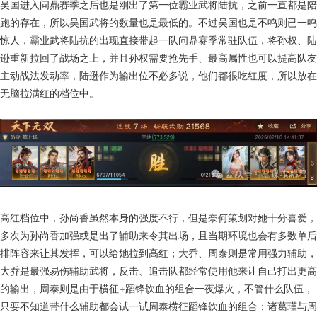
吴国进入问鼎赛季之后也是刚出了第一位霸业武将陆抗，之前一直都是陪
跑的存在，所以吴国武将的数量也是最低的。不过吴国也是不鸣则已一鸣
惊人，霸业武将陆抗的出现直接带起一队问鼎赛季常驻队伍，将孙权、陆
逊重新拉回了战场之上，并且孙权需要抢先手、最高属性也可以提高队友
主动战法发动率，陆逊作为输出位不必多说，他们都很吃红度，所以放在
无脑拉满红的档位中。
高红档位中，孙尚香虽然本身的强度不行，但是奈何策划对她十分喜爱，
多次为孙尚香加强或是出了辅助来令其出场，且当期环境也会有多数单后
排阵容来让其发挥，可以给她拉到高红；大乔、周泰则是常用强力辅助，
大乔是最强易伤辅助武将，反击、追击队都经常使用他来让自己打出更高
的输出，周泰则是由于横征+蹈锋饮血的组合一夜爆火，不管什么队伍，
只要不知道带什么辅助都会试一试周泰横征蹈锋饮血的组合；诸葛瑾与周