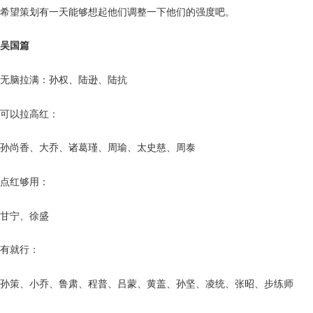
希望策划有一天能够想起他们调整一下他们的强度吧。
吴国篇
无脑拉满：孙权、陆逊、陆抗
可以拉高红：
孙尚香、大乔、诸葛瑾、周瑜、太史慈、周泰
点红够用：
甘宁、徐盛
有就行：
孙策、小乔、鲁肃、程普、吕蒙、黄盖、孙坚、凌统、张昭、步练师