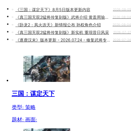
《三国：谋定天下》8月5日版本更新内容
2026-08-05
《真三国无双2猛将传复刻版》武将介绍 黄盖周瑜亮相
2026-08-04
《卧龙2：凤火连天》新情报公布 孙权角色介绍
2026-08-04
《真三国无双2猛将传复刻版》新实机 重现昔日风采
2026-07-27
《逐鹿汉末》版本更新 - 2026.07.24 - 修复武将专长与数值异常
2026-07-24
三国：谋定天下
类型: 策略
题材:
画面: