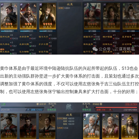
黄巾体系是由于最近环境中陆逊陆抗队伍的兴起所带起的队伍，S13也会
出新的主动强队群孙坚进一步扩大黄巾体系的打击面，且策划也通过多次
调整加强了黄巾体系的强度，不仅可以使用左慈张角于吉三仙队伍主打控
制，也可以使用左慈张角张宁输出控制兼具来扩大打击面，十分的好用；