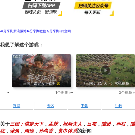
分享到新浪微博
分享到微信
分享到QQ空间
t
w
z
我想了解这个游戏：
三国：谋定天下截图
(6)
《三国：谋定天下》实机视频
1个图集 »
2个视频 »
官网
专区
下载
礼包
关于
三国：谋定天下
，
孟获
，
祝融夫人
，
吕布
，
陆逊
，
孙权
，
陆
抗
，
张角
，
周瑜
，
孙尚香
，
黄巾体系
的新闻