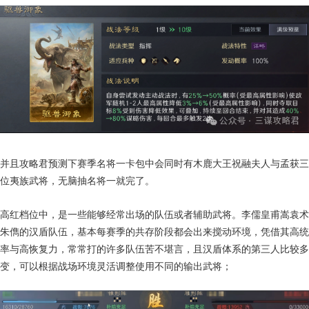
并且攻略君预测下赛季名将一卡包中会同时有木鹿大王祝融夫人与孟获三
位夷族武将，无脑抽名将一就完了。
高红档位中，是一些能够经常出场的队伍或者辅助武将。李儒皇甫嵩袁术
朱儁的汉盾队伍，基本每赛季的共存阶段都会出来搅动环境，凭借其高统
率与高恢复力，常常打的许多队伍苦不堪言，且汉盾体系的第三人比较多
变，可以根据战场环境灵活调整使用不同的输出武将；