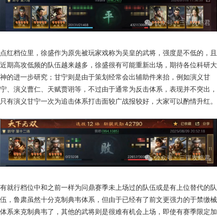
点红档位里，徐盛作为原先被玩家戏称为吴皇的武将，强度是不低的，且
近期高攻低频的队伍越来越多，徐盛很有可能重新出场，期待各位科研大
神的进一步研究；甘宁则是由于策划经常会出辅助件来抬，例如演义甘
宁、演义曹仁、天赋贾诩等，不过由于通常为反击体系，表现并不突出，
只有演义甘宁一次为追击体系打击面较广战报较好，大家可以酌情升红。
有就行档位中和之前一样为问鼎赛季未上场过的队伍或是有上位替代的队
伍，鲁肃虽然十分克制典韦体系，但由于已经有了前文更强力的于禁缴械
体系来克制典韦了，其他的武将则是很难有机会上场，即使有赛季限定加