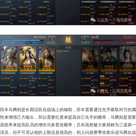
田丰马腾则是长期活跃在战场上的辅助，田丰需要通过先手吸取对方的属
性来增强己方输出，所以需要红度来提高自己先手的概率，马腾则是需要
高统率来提高队员的增伤与多普攻概率；吕布虽然被大家戏称为三谋第一
演员，但不可否认他的上限还是很高的，初入问鼎赛季依靠乐进马腾在战