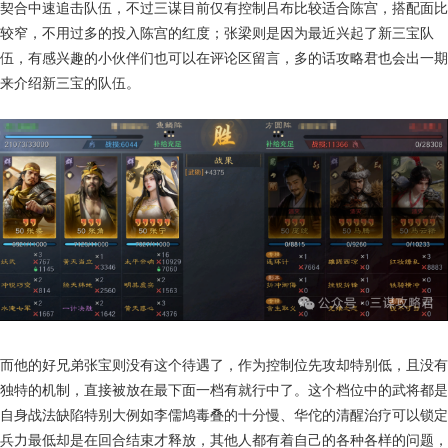
契合中速追击队伍，不过三谋目前仅有控制吕布比较适合陈宫，搭配面比
较窄，不用过多的投入陈宫的红度；张梁则是因为最近兴起了新三宝队
伍，有感兴趣的小伙伴们也可以在评论区留言，多的话攻略君也会出一期
来介绍新三宝的队伍。
而他的好兄弟张宝则没有这个待遇了，作为控制位先攻却特别低，且没有
独特的机制，直接被放在最下面一档有就行中了。这个档位中的武将都是
自身战法缺陷特别大例如李儒鸠毒叠的十分慢、华佗的清醒治疗可以锁定
兵力最低却是在回合结束才释放，其他人都有着自己的各种各样的问题，