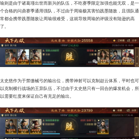
瑜则是由于诸葛瑾出世而新兴的队伍，不吃赛季限定加强也能无双，是一
个合格的问鼎赛季通用强队，不过由于周瑜极其害怕践墨随敌，且强队通
常都会携带践墨随敌让周瑜很难受，这就导致周瑜的评级没有陆逊的高
了。
太史慈作为于禁缴械弓的输出位，携带神射可以克制赵云体系，平时也可
以克制横行战场的王异队伍，不过由于太史慈只有一回合的爆发机会，所
以需要红度来保证自己有充足的输出。