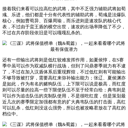
接着我们来看可以拉高红的武将，其中不乏强力辅助武将如荀
彧、乐进，他们都是十分有代表性的辅助武将，荀彧是法爆队
核心，例如曹荀异、百爆周瑜，而乐进则是速攻队的核心代
表，不过由于蛮王盾的横空出世，速攻的出场率降低了不少，
不过在共存阶段依旧是可以嘎嘎乱杀的。
还有一些输出武将则是低红较难发挥作用，如夏侯惇，在S赛
季中虽可以作为双减队横行战场，但到了问鼎赛季就力有不逮
了，不过在加入汉盾体系后重现辉煌，不过低红则有可能输出
不够导致被打穿，需要高红来弥补输出能力；张辽、夏侯渊亦
是如此，作为有名的赌狗队伍，上下限可以说是极高，而红度
则可以尽量的拉高一些下限使队伍不至于经常白给；典韦则是
可以作为追击队伍的克制队使用，不是很吃红度，但是策划最
近几次的赛季限定加强都有意的扩大典韦队伍的打击面，高红
可以乱杀，低红则没这么强势，所以也被攻略君放在了高红的
档位中。