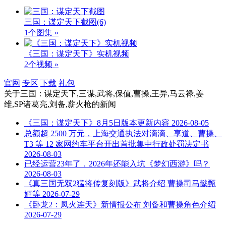
三国：谋定天下截图
(6)
1个图集 »
《三国：谋定天下》实机视频
2个视频 »
官网
专区
下载
礼包
关于
三国：谋定天下,三谋,武将,保值,曹操,王异,马云禄,姜
维,SP诸葛亮,刘备,薪火枪
的新闻
《三国：谋定天下》8月5日版本更新内容
2026-08-05
总额超 2500 万元，上海交通执法对滴滴、享道、曹操、
T3 等 12 家网约车平台开出首批集中行政处罚决定书
2026-08-03
已经运营23年了，2026年还能入坑《梦幻西游》吗？
2026-08-03
《真三国无双2猛将传复刻版》武将介绍 曹操司马懿甄
姬等
2026-07-29
《卧龙2：凤火连天》新情报公布 刘备和曹操角色介绍
2026-07-29