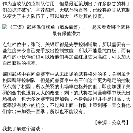
作为速攻队的克制队使用，但是最近策划出了许多赵甘的补丁
例如掠阵破军、举荐貂蝉、天赋孙尚香等，已经将赵甘从克制
队变为了主力队伍了，可以加大一些对其的投资。
点红档位中，张飞、关银屏都是先手控制辅助，所以需要有一
些红度来令自己先手放出控制技能，所以不能是纯白板，而有
条件的小伙伴们也可以给他们再加点红度变为高红，可以加大
自己获胜的概率。
蜀国武将中在问鼎赛季中从未出场的武将格外的多，关羽虽为
桃园羁绊控制队，但是问鼎赛季中有三仙这个更为稳定的控制
队代替了桃园，所以关羽的出场率也格外的低，即使加强了关
羽的金书也没有太大的改变；剩下的武将在问鼎赛季中既无出
场机会，也无多次赛季限定加强，本身强度也并不是很高，大
概率没有就业的机会，不过和上面一样防止策划哪一天会将他
们拿出来加强一赛季，所以也不能没有。
【来源：公众号】
我想了解这个游戏：