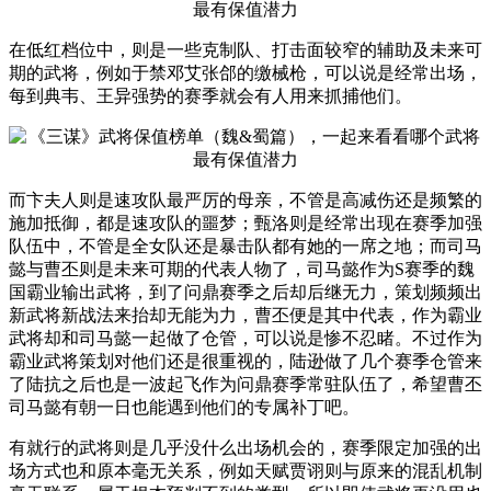
在低红档位中，则是一些克制队、打击面较窄的辅助及未来可
期的武将，例如于禁邓艾张郃的缴械枪，可以说是经常出场，
每到典韦、王异强势的赛季就会有人用来抓捕他们。
而卞夫人则是速攻队最严厉的母亲，不管是高减伤还是频繁的
施加抵御，都是速攻队的噩梦；甄洛则是经常出现在赛季加强
队伍中，不管是全女队还是暴击队都有她的一席之地；而司马
懿与曹丕则是未来可期的代表人物了，司马懿作为S赛季的魏
国霸业输出武将，到了问鼎赛季之后却后继无力，策划频频出
新武将新战法来抬却无能为力，曹丕便是其中代表，作为霸业
武将却和司马懿一起做了仓管，可以说是惨不忍睹。不过作为
霸业武将策划对他们还是很重视的，陆逊做了几个赛季仓管来
了陆抗之后也是一波起飞作为问鼎赛季常驻队伍了，希望曹丕
司马懿有朝一日也能遇到他们的专属补丁吧。
有就行的武将则是几乎没什么出场机会的，赛季限定加强的出
场方式也和原本毫无关系，例如天赋贾诩则与原来的混乱机制