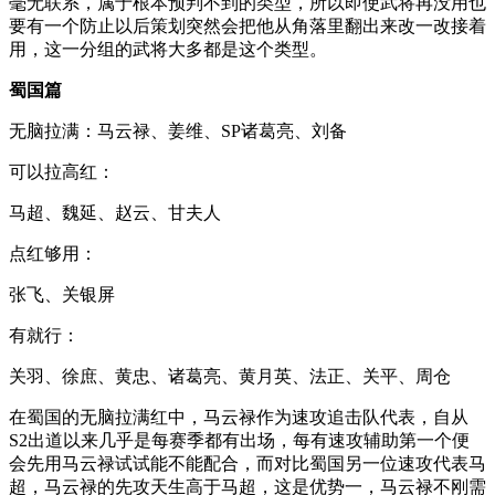
毫无联系，属于根本预判不到的类型，所以即使武将再没用也
要有一个防止以后策划突然会把他从角落里翻出来改一改接着
用，这一分组的武将大多都是这个类型。
蜀国篇
无脑拉满：马云禄、姜维、SP诸葛亮、刘备
可以拉高红：
马超、魏延、赵云、甘夫人
点红够用：
张飞、关银屏
有就行：
关羽、徐庶、黄忠、诸葛亮、黄月英、法正、关平、周仓
在蜀国的无脑拉满红中，马云禄作为速攻追击队代表，自从
S2出道以来几乎是每赛季都有出场，每有速攻辅助第一个便
会先用马云禄试试能不能配合，而对比蜀国另一位速攻代表马
超，马云禄的先攻天生高于马超，这是优势一，马云禄不刚需