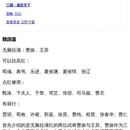
三国：谋定天下
策略, SLG
查看更多
立即下载
魏国篇
无脑拉满：曹操、王异
可以拉高红：
荀彧、典韦、乐进、夏侯渊、夏侯惇、张辽
点红够用：
甄洛、卞夫人、于禁、邓艾、张郃、司马懿、曹丕
有就行：
贾诩、荀攸、许褚、郭嘉、徐晃、曹纯、程昱、张春华、曹仁
首先介绍的是无脑拉满红的两位武将曹操与王异。曹操作为三