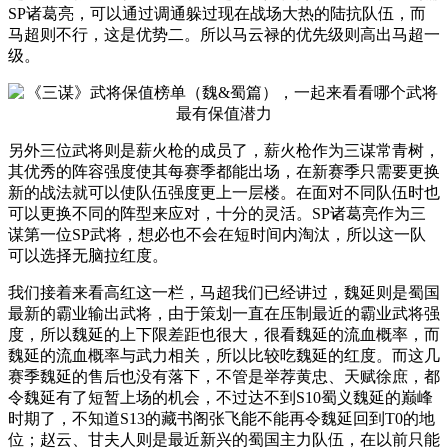
SP诸葛亮，可以通过调通躲过现在战场大热的陆抗队伍，而
马超则不行，这是优势二。所以马云禄的优先级则高出马超一
级。
另外三位武将则是薪火枪的成员了，薪火枪作为三谋常青树，
其优秀的阵容强度使其每赛季都能出场，在新赛季只需要更换
新的战法就可以使队伍强度更上一层楼。在面对不同队伍时也
可以更换不同的阵型来应对，十分的灵活。SP诸葛亮作为三
谋第一位SP武将，想必也不会在短时间内淘汰，所以这一队
可以选择无脑拉红度。
我们接着来看高红这一栏，马超我们已经讲过，魏延则是蜀国
最新的霸业输出武将，由于策划一直在压制最近的霸业武将强
度，所以魏延的上下限差距也很大，很看魏延的流血概率，而
魏延的流血概率与武力相关，所以比较吃魏延的红度。而这几
赛季魏延的售后也没有落下，不管是举荐黄忠、天赋徐庶，都
令魏延有了短暂上场的机会，不过达不到S10蜀义魏延的巅峰
时期了，不知道S13的藏书阁张飞能不能再令魏延回到T0的地
位；赵云、甘夫人则是最近新兴的蜀国主力队伍，在以前只能