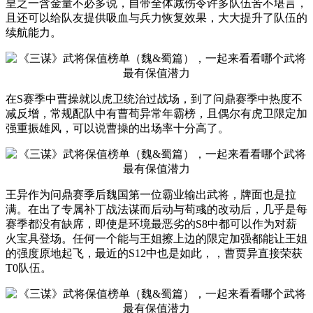
皇之一含金量不必多说，自带全体减伤令许多队伍苦不堪言，
且还可以给队友提供吸血与兵力恢复效果，大大提升了队伍的
续航能力。
在S赛季中曹操就以虎卫统治过战场，到了问鼎赛季中热度不
减反增，常规配队中有曹荀异常年霸榜，且偶尔有虎卫限定加
强重振雄风，可以说曹操的出场率十分高了。
王异作为问鼎赛季后魏国第一位霸业输出武将，牌面也是拉
满。在出了专属补丁战法谋而后动与荀彧的改动后，几乎是每
赛季都没有缺席，即使是环境最恶劣的S8中都可以作为对薪
火宝具登场。任何一个能与王姐擦上边的限定加强都能让王姐
的强度原地起飞，最近的S12中也是如此，，曹贾异直接荣获
T0队伍。