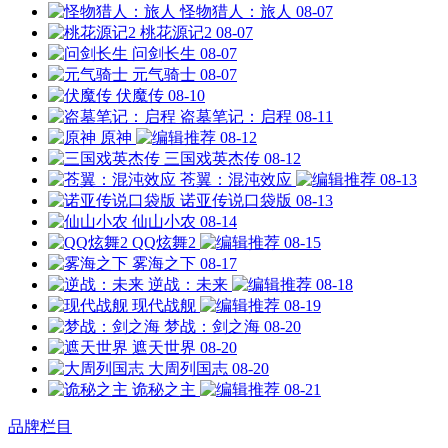
怪物猎人：旅人
08-07
桃花源记2
08-07
问剑长生
08-07
元气骑士
08-07
伏魔传
08-10
盗墓笔记：启程
08-11
原神
08-12
三国戏英杰传
08-12
苍翼：混沌效应
08-13
诺亚传说口袋版
08-13
仙山小农
08-14
QQ炫舞2
08-15
雾海之下
08-17
逆战：未来
08-18
现代战舰
08-19
梦战：剑之海
08-20
遮天世界
08-20
大周列国志
08-20
诡秘之主
08-21
品牌栏目