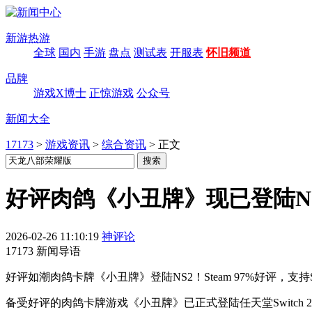
新游热游
全球
国内
手游
盘点
测试表
开服表
怀旧频道
品牌
游戏X博士
正惊游戏
公众号
新闻大全
17173
>
游戏资讯
>
综合资讯
>
正文
好评肉鸽《小丑牌》现已登陆N
2026-02-26 11:10:19
神评论
17173 新闻导语
好评如潮肉鸽卡牌《小丑牌》登陆NS2！Steam 97%好评，
备受好评的肉鸽卡牌游戏《小丑牌》已正式登陆任天堂Switch 2