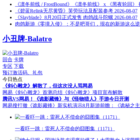
《凛冬前线 / FrostBound》《凛冬前线》 x 《黑夜轮
《碧蓝Relink无尽黄昏》芙劳玩法及配装参考
2026-08-07
《Slayblade》8月20日正式发售 肉鸽战斗陀螺
2026-08-07
肉鸽新游《零境入侵》：不是吧哥们，现在的新游这么逆
小丑牌-Balatro
回合
卡牌
专区
下载
预订激活码、礼包
今日热点
《剑心雕龙》解散了，但这次没人骂网易
网易《剑心雕龙》首测总结
《剑心雕龙》项目宣布解散
腾讯VS网易！《诡影藏锋》与《怪物猎人》手游今日开测
网易搜打撤《诡影藏锋》新实机演示
8月新游前瞻：《诡秘之
一看吓一跳：雷死人不偿命的囧图集（1171）