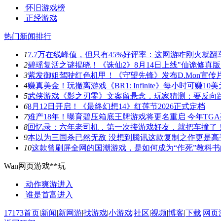
怀旧游戏榜
正经游戏
热门新闻排行
1
7.7万在线峰值，但只有45%好评率：这网游咋刚火就翻
2
碧瑶复活之谜揭晓！《诛仙2》8月14日上线"仙诡修真版
3
紫发御姐驾驶红色机甲！《守望先锋》发布D.Mon宣传
4
赚真美金！玩撤离游戏《BR1: Infinite》每小时可赚10美
5
武侠游戏《影之刃零》文案留悬念，玩家猜测：要反向
6
8月12日开启！《最终幻想14》红莲节2026正式定档
7
难产18年！曝育碧压箱底王牌游戏将更名重启 今年TG
8
回忆录：六年老司机，第一次接游戏好友，就把车撞了
9
本以为三国杀已然无敌 没想到腾讯这款复制之作更是高
10
这款曾刷屏全网的国潮游戏，是如何成为“作死”教科书
Wan网页游戏**玩
动作爽游
进入
谁是首富
进入
17173首页
|
新闻
|
新网游
|
找游戏
|
小游戏
|
社区
|
视频
|
博客
|
下载
|
网页