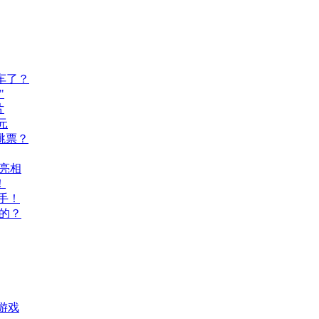
车了？
"
片
元
跳票？
A亮相
！
手！
的？
游戏