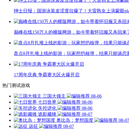
绅士日报：国游泳装皮涩度拉爆了！大雷熟女上演蒙眼pla
巅峰在线150万人的横版网游，如今带着怀旧服又杀回来
盘点8月扎堆上线的影游：玩家想扔核弹，结果只能谈恋
17周年庆典 争霸赛大区火爆开启
热门测试游戏
三国大领主
08-06
七日世界
08-06
失控进化
08-06
诡影藏锋
08-07
奥比岛：梦想国度
08-0
远征
08-07