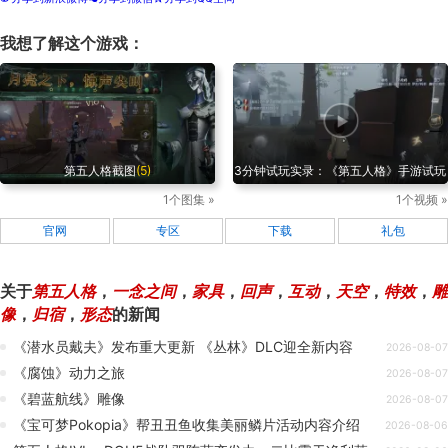
我想了解这个游戏：
第五人格截图
(5)
3分钟试玩实录：《第五人格》手游试玩
1个图集 »
1个视频 »
官网
专区
下载
礼包
关于
第五人格
，
一念之间
，
家具
，
回声
，
互动
，
天空
，
特效
，
雕
像
，
归宿
，
形态
的新闻
《潜水员戴夫》发布重大更新 《丛林》DLC迎全新内容
2026-08-07
《腐蚀》动力之旅
2026-08-07
《碧蓝航线》雕像
2026-08-07
《宝可梦Pokopia》帮丑丑鱼收集美丽鳞片活动内容介绍
2026-08-06