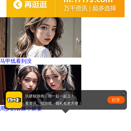
马甲线看到没
玩硬核游戏，用一起一起上！
打开
看资讯、找游戏、领礼包更方便！
周少的替嫁小娇妻
0
条评论