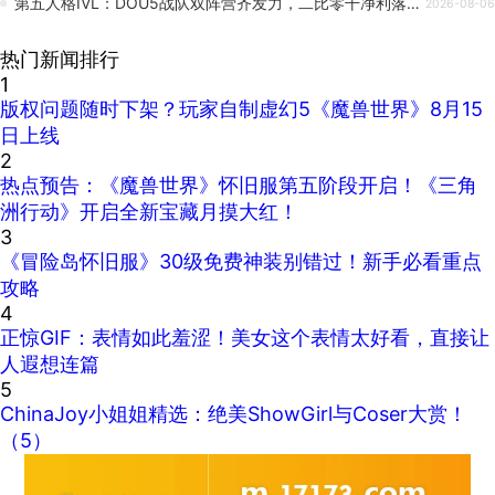
第五人格IVL：DOU5战队双阵营齐发力，二比零干净利落终结比赛！
2026-08-06
热门新闻排行
1
版权问题随时下架？玩家自制虚幻5《魔兽世界》8月15
日上线
2
热点预告：《魔兽世界》怀旧服第五阶段开启！《三角
洲行动》开启全新宝藏月摸大红！
3
《冒险岛怀旧服》30级免费神装别错过！新手必看重点
攻略
4
正惊GIF：表情如此羞涩！美女这个表情太好看，直接让
人遐想连篇
5
ChinaJoy小姐姐精选：绝美ShowGirl与Coser大赏！
（5）