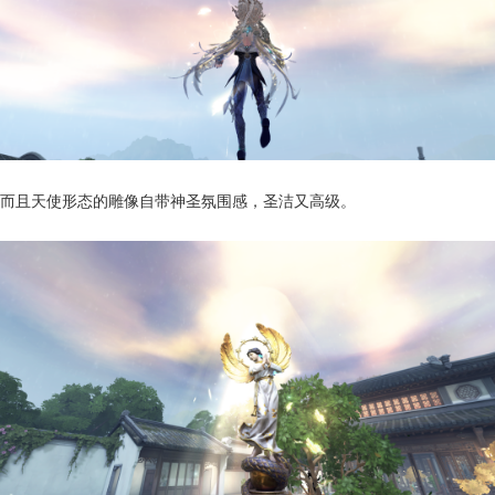
而且天使形态的雕像自带神圣氛围感，圣洁又高级。