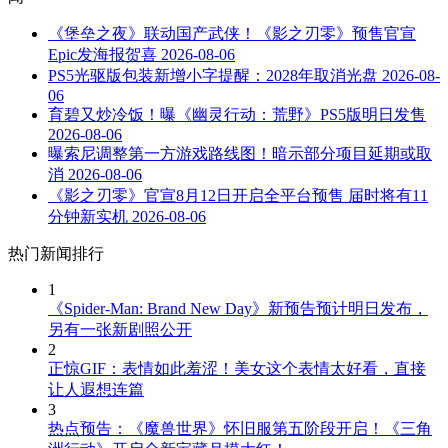
《堡垒之夜》联动国产武侠！《影之刃零》预售官宣
Epic发海报贺喜
2026-08-06
PS5光驱版包装新增小字提醒：2028年取消光盘
2026-08-
06
育碧又炒冷饭！曝《幽灵行动：荒野》PS5版明日发售
2026-08-06
曝索尼调整第一方游戏路线图！暗示部分项目延期或取
消
2026-08-06
《影之刃零》官宣8月12日开启全平台预售 届时将有11
分钟新实机
2026-08-06
热门新闻排行
1
《Spider-Man: Brand New Day》新预告预计明日发布，
另有一张新剧照公开
2
正惊GIF：表情如此羞涩！美女这个表情太好看，直接
让人遐想连篇
3
热点预告：《魔兽世界》怀旧服第五阶段开启！《三角