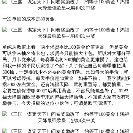
一次单抽的成本是80黄金。
单纯从数值上看，两个求贤令比100黄金价值更高。但是黄金
可以拿来抽名将卡包，求贤令只能抽大卡包。所以对大部分平
民、月卡党来说，每赛季名将300抽的黄金更难攒了。这也给
和我一样的平民玩家提了个醒：为了保证自己每赛季能拉满
300抽，一定要减少不必要的黄金消耗。比如每天的半价，就
可以考虑停掉。每天半价是40黄金，如果不抽，一赛季就能多
攒2000左右黄金。还有鸿福天降、武将重置等，都要慎重。一
定要在确保攒够300抽后再用黄金，不然只能氪金补了。02鸿
福天降最强欧皇赛季末的鸿福天降活动，不知道大家有没有积
极参与。今天投稿的这位小伙伴，可谓是欧气满满了。