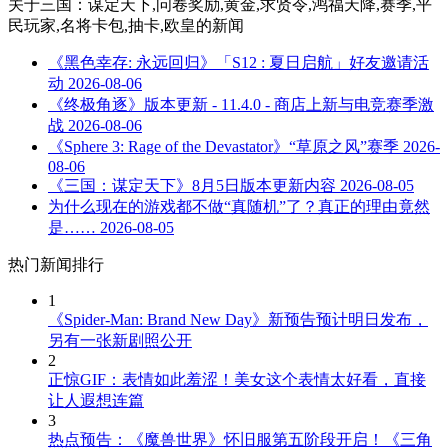
关于
三国：谋定天下,问卷奖励,黄金,求贤令,鸿福天降,赛季,平
民玩家,名将卡包,抽卡,欧皇
的新闻
《黑色幸存: 永远回归》「S12 : 夏日启航」好友邀请活
动
2026-08-06
《终极角逐》版本更新 - 11.4.0 - 商店上新与电竞赛季激
战
2026-08-06
《Sphere 3: Rage of the Devastator》“草原之风”赛季
2026-
08-06
《三国：谋定天下》8月5日版本更新内容
2026-08-05
为什么现在的游戏都不做“真随机”了？真正的理由竟然
是……
2026-08-05
热门新闻排行
1
《Spider-Man: Brand New Day》新预告预计明日发布，
另有一张新剧照公开
2
正惊GIF：表情如此羞涩！美女这个表情太好看，直接
让人遐想连篇
3
热点预告：《魔兽世界》怀旧服第五阶段开启！《三角