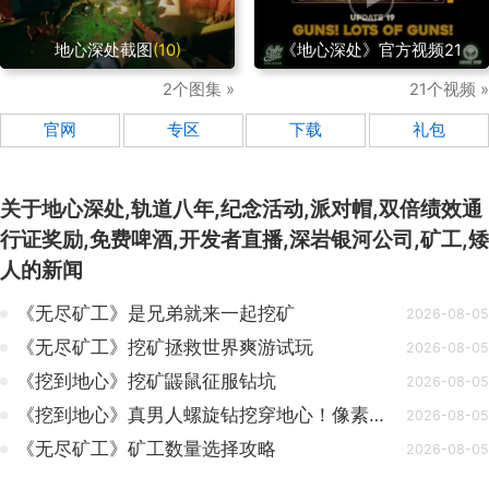
地心深处截图
(10)
《地心深处》官方视频21
2个图集 »
21个视频 »
官网
专区
下载
礼包
关于
地心深处,轨道八年,纪念活动,派对帽,双倍绩效通
行证奖励,免费啤酒,开发者直播,深岩银河公司,矿工,矮
人
的新闻
《无尽矿工》是兄弟就来一起挖矿
2026-08-05
《无尽矿工》挖矿拯救世界爽游试玩
2026-08-05
《挖到地心》挖矿鼹鼠征服钻坑
2026-08-05
《挖到地心》真男人螺旋钻挖穿地心！像素风挖矿增量解压爽游
2026-08-05
《无尽矿工》矿工数量选择攻略
2026-08-05