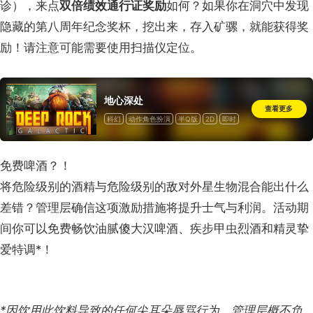
诊），来点
双倍绩效通行证奖励
如何？如果你在洞穴中发现
隐藏的第八周年纪念奖杯，挖出来，存入矿骡，就能获得奖
励！请注意可能需要使用扫描仪定位。
地心深处
查看更多
科幻
动作角色扮演
半Q版
2D
即时
单人
多人
在线多人
合作
在线合作
完全支持控制器
一次性付费
免费啤酒？！
将危险级别的酒精与危险级别的敌对外星生物混合能出什么
差错？管理层确信这项激励措施将提升士气与利润。活动期
间你可以免费畅饮油腻傻大汉啤酒、疾步甲虫烈酒和精灵挚
爱特调*！
*因饮用此饮料导致的任何尖耳朵辱骂行为，管理层概不负