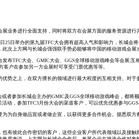
的会展业务进行全面支持，同时将双方在会展方面的服务资源进
日25日举办的第九届TFC大会拥有超高人气和影响力，长城会
，此次上方网与长城会强强联手势必能够将中国的移动游戏会展
布TFC大会、GMIC大会、GGS全球移动游戏峰会等会展;
一方客户在参加另一方会展时可享受门票优惠等等。
的优势之上，在双方擅长的领域进行最大程度的互相支持。对于
或者参加长城会主办的GMIC及GGS全球移动游戏峰会，都将额
活动，参加TFC3月份大会的渠道客户，可以优先优惠参与GGS
要为为自身做品宣或者做企宣，以获得更多合作机会。据悉双方
，也有彼此合作密切的客户，这些企业客户所代表领域以及接触
作角度来说，上方网与长城会合作后，参展企业在挑选合作对象