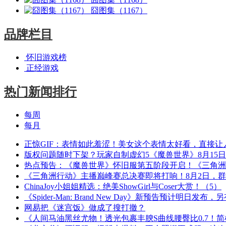
囧图集（1167）
品牌栏目
怀旧游戏榜
正经游戏
热门新闻排行
每周
每月
正惊GIF：表情如此羞涩！美女这个表情太好看，直接让
版权问题随时下架？玩家自制虚幻5《魔兽世界》8月15
热点预告：《魔兽世界》怀旧服第五阶段开启！《三角洲
《三角洲行动》主播巅峰赛总决赛即将打响！8月2日，
ChinaJoy小姐姐精选：绝美ShowGirl与Coser大赏！（5）
《Spider-Man: Brand New Day》新预告预计明日发
网易把《迷宫饭》做成了搜打撤？
《人间马油黑丝尤物！透光包裹丰腴S曲线腰臀比0.7！