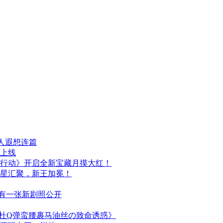
人遐想连篇
日上线
行动》开启全新宝藏月摸大红！
群星汇聚，新王加冕！
布，另有一张新剧照公开
简杜Q弹蛮腰裹马油丝の致命诱惑》