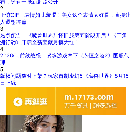
布，另有一张新剧照公开
2
正惊GIF：表情如此羞涩！美女这个表情太好看，直接让
人遐想连篇
3
热点预告：《魔兽世界》怀旧服第五阶段开启！《三角
洲行动》开启全新宝藏月摸大红！
4
2026CJ前线战报：盛趣游戏拿下《永恒之塔2》国服代
理
5
版权问题随时下架？玩家自制虚幻5《魔兽世界》8月15
日上线