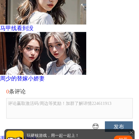
马甲线看到没
周少的替嫁小娇妻
0
条评论
评论赢取激活码/周边等奖励！加群了解详情224611913
发布
玩硬核游戏，用一起一起上！
手机版
|
电脑版