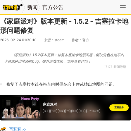
新闻
官方公告
《家庭派对》版本更新 - 1.5.2 - 吉塞拉卡地
形问题修复
2026-02-24 01:30:10
来源：steam
作者：官方
《家庭派对》1.5.2版本更新：修复吉塞拉卡地形问题，解决角色在拖车内
卡住或掉出地图的bug。提升游戏体验，立即查看详情！
17173 新闻导语
修复了吉塞拉本该在拖车内时偶尔会卡住或掉出地图的问题。
家庭派对
查看更多
成人
沙盒
写实
2D
即时
单人
一次性付费
再逛逛>>