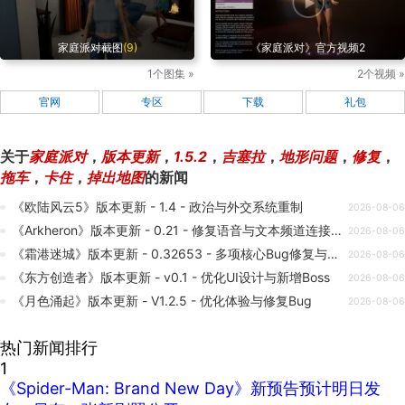
家庭派对截图
(9)
《家庭派对》官方视频2
1个图集 »
2个视频 »
官网
专区
下载
礼包
关于
家庭派对
，
版本更新
，
1.5.2
，
吉塞拉
，
地形问题
，
修复
，
拖车
，
卡住
，
掉出地图
的新闻
《欧陆风云5》版本更新 - 1.4 - 政治与外交系统重制
2026-08-06
《Arkheron》版本更新 - 0.21 - 修复语音与文本频道连接问题
2026-08-06
《霜港迷城》版本更新 - 0.32653 - 多项核心Bug修复与体验优化
2026-08-06
《东方创造者》版本更新 - v0.1 - 优化UI设计与新增Boss
2026-08-06
《月色涌起》版本更新 - V1.2.5 - 优化体验与修复Bug
2026-08-06
热门新闻排行
1
《Spider-Man: Brand New Day》新预告预计明日发