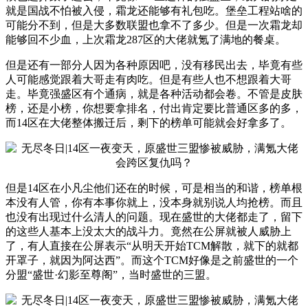
就是国战不怕被入侵，霜龙还能够有礼包吃。堡垒工程站啥的
可能分不到，但是大多数联盟也拿不了多少。但是一次霜龙却
能够回不少血，上次霜龙287区的大佬就氪了满地的餐桌。
但是还有一部分人因为各种原因吧，没有移民出去，毕竟有些
人可能感觉跟着大哥走有肉吃。但是有些人也不想跟着大哥
走。毕竟强盛区有个通病，就是各种活动都会卷。不管是皮肤
榜，还是小榜，你想要拿排名，付出肯定要比普通区多的多，
而14区在大佬整体搬迁后，剩下的榜单可能就会好拿多了。
但是14区在小凡尘他们还在的时候，可是相当的和谐，榜单根
本没有人管，你有本事你就上，没本身就别说人均抢榜。而且
也没有出现过什么清人的问题。现在盛世的大佬都走了，留下
的这些人基本上没太大的战斗力。竟然在公屏就被人威胁上
了，有人直接在公屏表示“从明天开始TCM解散，就下的就都
开罩子，就因为阿达西”。而这个TCM好像是之前盛世的一个
分盟“盛世·幻影至尊阁”，当时盛世的三盟。