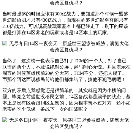
当时最强盛的时候应该有300亿战力，要知道那个时候一盟盛
世幻影旅团才只有430亿战力，而现在的盛世幻影至尊阁只有
210亿战力。可以说高战玩家基本上都已经走了，剩下的应该
都是打算在14区养老的玩家或者是14区本土的玩家。
当然了，这次榜一也表示自己打了TCM的一个人，打了自己
联盟的两个人，不敢说绝对公屏，起码问心无愧。并且表示在
周五的时候英雄榜前20的分大药，TCM不分，还把人踢了。
而那个阿达西说移民前给他们都集结了，揍他不犯毛病吧！
双方的矛盾点我感觉还是很简单的，其实就是因为小榜的问
题。毕竟之前盛世没移民之前，14区备战都是躺平的状态，基
本上是没有区会跟14区互氪的，因为根本氪不过对方，还不如
老实的吃个低保，备战下一次的国战呢？