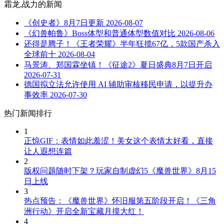
霜龙,战力
的新闻
《创史者》8月7日更新
2026-08-07
《幻兽帕鲁》Boss体型和普通体型数值对比
2026-08-06
还得是腾子！《王者荣耀》半年狂揽67亿，5款国产杀入
全球前十
2026-08-04
马景涛、郑国霖坐镇！《征途2》夏日盛典8月7日开启
2026-07-31
德国拟立法允许使用 AI 辅助审核移民申请，以提升办
事效率
2026-07-30
热门新闻排行
1
正惊GIF：表情如此羞涩！美女这个表情太好看，直接
让人遐想连篇
2
版权问题随时下架？玩家自制虚幻5《魔兽世界》8月15
日上线
3
热点预告：《魔兽世界》怀旧服第五阶段开启！《三角
洲行动》开启全新宝藏月摸大红！
4