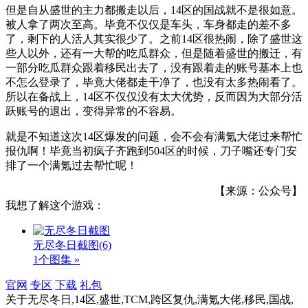
但是自从盛世的主力都搬走以后，14区的国战就不是很如意。
被人拿了两次至高。毕竟不仅仅是车头，车身都走的差不多
了，剩下的人活人其实很少了。之前14区很热闹，除了盛世这
些人以外，还有一大帮的吃瓜群众，但是随着盛世的搬迁，有
一部分吃瓜群众跟着移民出去了，没有跟着走的账号基本上也
不怎么登录了，毕竟大佬都走干净了，也没有太多热闹看了。
所以在备战上，14区不仅仅没有太大优势，反而因为大部分活
跃账号的退出，变得异常的不容易。
就是不知道这次14区爆发的问题，会不会有满氪大佬过来帮忙
报仇啊！毕竟当初疯子齐跑到504区的时候，刀子嘴还专门安
排了一个满氪过去帮忙呢！
【来源：公众号】
我想了解这个游戏：
无尽冬日截图
(6)
1个图集 »
官网
专区
下载
礼包
关于
无尽冬日,14区,盛世,TCM,跨区复仇,满氪大佬,移民,国战,