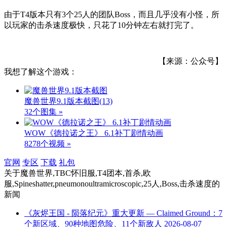
由于T4版本只有3个25人的团队Boss，而且几乎没有小怪，所
以玩家的击杀速度极快，只花了10分钟左右就打完了。
【来源：公众号】
我想了解这个游戏：
魔兽世界9.1版本截图
(13)
32个图集 »
WOW《德拉诺之王》 6.1补丁剧情动画
8278个视频 »
官网
专区
下载
礼包
关于
魔兽世界,TBC怀旧服,T4团本,首杀,欧
服,Spineshatter,pneumonoultramicroscopic,25人,Boss,击杀速度
的
新闻
《灰烬王国 - 陨落纪元》重大更新 — Claimed Ground：7
个新区域、90种地图危险、11个新敌人
2026-08-07