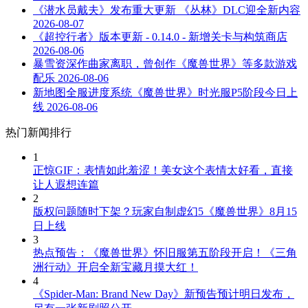
《潜水员戴夫》发布重大更新 《丛林》DLC迎全新内容
2026-08-07
《超控行者》版本更新 - 0.14.0 - 新增关卡与构筑商店
2026-08-06
暴雪资深作曲家离职，曾创作《魔兽世界》等多款游戏
配乐
2026-08-06
新地图全服进度系统《魔兽世界》时光服P5阶段今日上
线
2026-08-06
热门新闻排行
1
正惊GIF：表情如此羞涩！美女这个表情太好看，直接
让人遐想连篇
2
版权问题随时下架？玩家自制虚幻5《魔兽世界》8月15
日上线
3
热点预告：《魔兽世界》怀旧服第五阶段开启！《三角
洲行动》开启全新宝藏月摸大红！
4
《Spider-Man: Brand New Day》新预告预计明日发布，