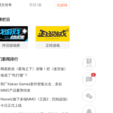
维京传奇
双线1服
大皇帝
玩游戏
牌栏目
怀旧游戏榜
正经游戏
门新闻排行
反馈
网易新游《雾海之下》首曝！把《迷宫饭》
0
做成了“吃打撤”？
韩厂Kakao Games新作密集出击，多款
MMO产品蓄势待发
w
Neowiz旗下多端MMO《王国2：烈焰战场》
今日正式上线
q