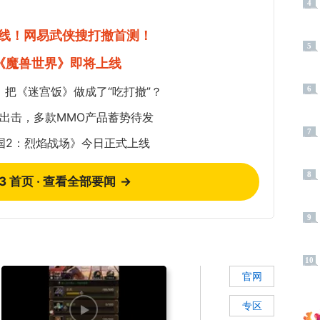
4
线！网易武侠搜打撤首测！
5
《魔兽世界》即将上线
把《迷宫饭》做成了“吃打撤”？
6
作密集出击，多款MMO产品蓄势待发
7
王国2：烈焰战场》今日正式上线
8
73 首页 · 查看全部要闻
→
9
10
官网
专区