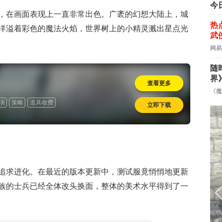
今
，在画面表现上一直非常出色。广袤的幻想大陆上，城
热
洋溢着彩色的魔法火焰，世界树上的小精灵溅出星点光
武
网易
随
界
查看更多
《魔
演
策略
道具收费
立即下载
追求进化。在最近的版本更新中，测试服竟悄悄地更新
族的士兵已经全体改头换面，整体的美术水平得到了一