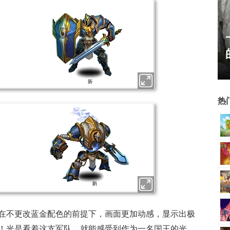
老友服“逐鹿中原”火爆上
线，回馈18年天下老头
热
在不更改蓝金配色的前提下，画面更加动感，显示出极
！光是看着这支军队，就能感受到作为一名国王的光