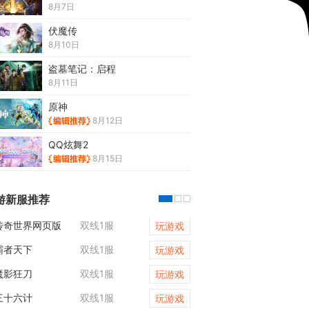
8月7日
伏魔传
8月10日
盗墓笔记：启程
8月11日
原神
8月12日
QQ炫舞2
8月15日
游新服推荐
传奇世界网页版
双线1服
龙域世界
玩游戏
霸者天下
双线1服
九曲封神
玩游戏
魔影狂刀
双线1服
凡人修仙传web
玩游戏
三十六计
双线1服
魔影狂刀
玩游戏