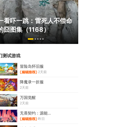
《冒险岛》怀旧
一看吓一跳：雷死人不偿命
斗！国服人满为
的囧图集（1168）
挂猖狂
门测试游戏
冒险岛怀旧服
2天前
降魔录一折服
2天前
万国觉醒
2天前
无畏契约：源能行动
昨日