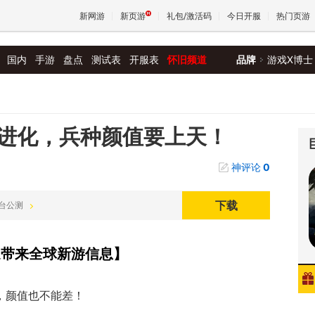
新网游
新页游
礼包/激活码
今日开服
热门页游
国内
手游
盘点
测试表
开服表
怀旧频道
品牌
游戏X博士
魔兽
天堂
进化，兵种颜值要上天！
神评论
0
王权与
下载
双平台公测
速带来全球新游信息】
，颜值也不能差！