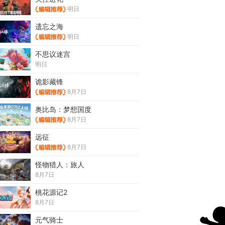
明日
遗忘之海
明日
不思议迷宫
明日
诡影藏锋
8月7日
奥比岛：梦想国度
8月7日
远征
8月7日
怪物猎人：旅人
8月7日
桃花源记2
8月7日
元气骑士