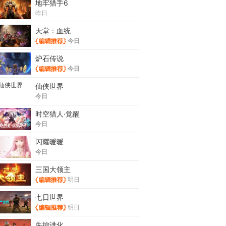
地牢猎手6
昨日
天堂：血统
今日
炉石传说
今日
仙侠世界
今日
时空猎人·觉醒
今日
闪耀暖暖
今日
三国大领主
明日
七日世界
明日
失控进化