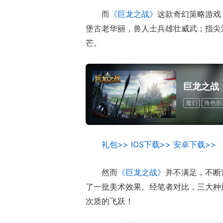
而
《巨龙之战》
这款奇幻策略游戏
堡古老华丽，兽人士兵雄壮威武；指尖
芒。
巨龙之战
魔幻
角色扮
礼包>>
IOS下载>>
安卓下载>>
然而
《巨龙之战》
并不满足，不断
了一批美术效果。经笔者对比，三大种
次质的飞跃！