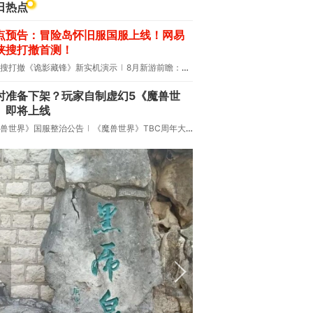
日热点
点预告：冒险岛怀旧服国服上线！网易
侠搜打撤首测！
搜打撤《诡影藏锋》新实机演示
8月新游前瞻：《诡秘之主》领衔
时准备下架？玩家自制虚幻5《魔兽世
》即将上线
兽世界》国服整治公告
《魔兽世界》TBC周年大更：双经典团本回归！