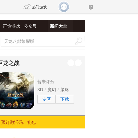
热门游戏
正惊游戏
公众号
新闻大全
DNF
传奇4
剑网3旗舰版
新天龙八部
巨龙之战
自由
诛仙世界
仙剑世界
暂未评分
3D
魔幻
策略
专区
下载
预订激活码、礼包