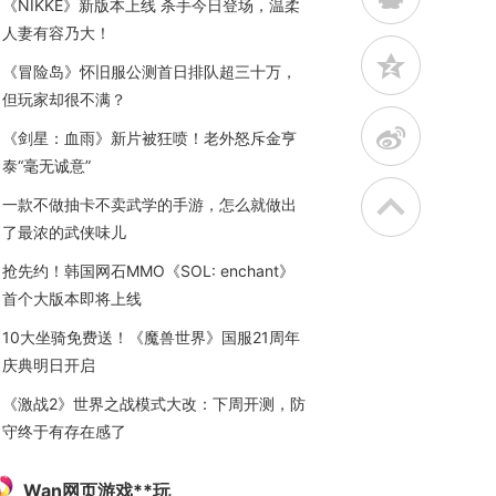
《NIKKE》新版本上线 杀手今日登场，温柔
人妻有容乃大！
z
《冒险岛》怀旧服公测首日排队超三十万，
但玩家却很不满？
t
《剑星：血雨》新片被狂喷！老外怒斥金亨
泰“毫无诚意”
一款不做抽卡不卖武学的手游，怎么就做出
了最浓的武侠味儿
抢先约！韩国网石MMO《SOL: enchant》
首个大版本即将上线
10大坐骑免费送！《魔兽世界》国服21周年
庆典明日开启
《激战2》世界之战模式大改：下周开测，防
守终于有存在感了
Wan网页游戏**玩