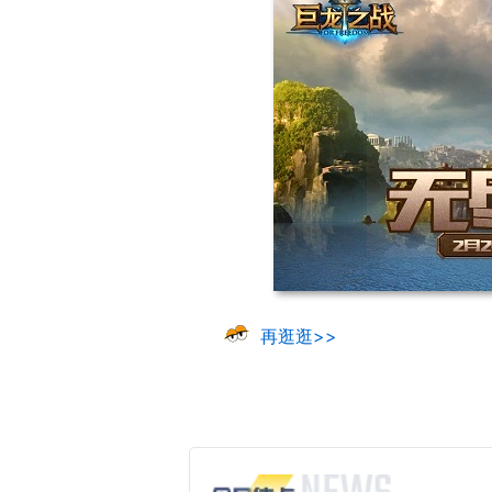
再逛逛>>