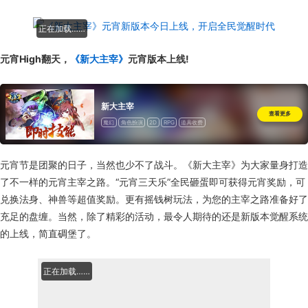
正在加载……
元宵High翻天，
《新大主宰》
元宵版本上线!
新大主宰
查看更多
魔幻
角色扮演
2D
RPG
道具收费
元宵节是团聚的日子，当然也少不了战斗。《新大主宰》为大家量身打造
了不一样的元宵主宰之路。“元宵三天乐”全民砸蛋即可获得元宵奖励，可
兑换法身、神兽等超值奖励。更有摇钱树玩法，为您的主宰之路准备好了
充足的盘缠。当然，除了精彩的活动，最令人期待的还是新版本觉醒系统
的上线，简直碉堡了。
正在加载……