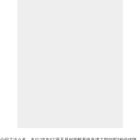
介绍了这么多，各位“战友们”是不是对觉醒系统充满了期待呢?相信伴随