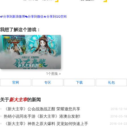
分享到新浪微博
分享到微信
分享到QQ空间
t
w
z
我想了解这个游戏：
新大主宰截图
(5)
1个图集 »
官网
专区
下载
礼包
关于
新大主宰
的新闻
《新大主宰》公会战激战正酣 荣耀邀您共享
2016-12-14
热销小说同名手游《新大主宰》港澳台发射!
2016-05-18
《新大主宰》神兽之原大爆料 灵宠如何快速上手
2016-04-22