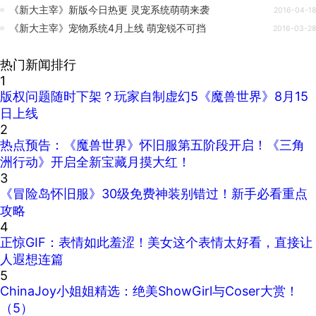
《新大主宰》新版今日热更 灵宠系统萌萌来袭
2016-04-18
《新大主宰》宠物系统4月上线 萌宠锐不可挡
2016-03-28
热门新闻排行
1
版权问题随时下架？玩家自制虚幻5《魔兽世界》8月15
日上线
2
热点预告：《魔兽世界》怀旧服第五阶段开启！《三角
洲行动》开启全新宝藏月摸大红！
3
《冒险岛怀旧服》30级免费神装别错过！新手必看重点
攻略
4
正惊GIF：表情如此羞涩！美女这个表情太好看，直接让
人遐想连篇
5
ChinaJoy小姐姐精选：绝美ShowGirl与Coser大赏！
（5）