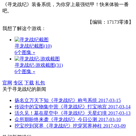
《寻龙战纪》装备系统，为你穿上最强铠甲！快来体验一番
吧。
【编辑：17173零漆】
我想了解这个游戏：
寻龙战纪截图
(10)
6个图集 »
寻龙战纪-游戏截图
(31)
6个图集 »
官网
专区
下载
礼包
关于
寻龙战纪
的新闻
扬名立万天下知《寻龙战纪》称号系统
2017-03-15
传说中的宝物集中营《寻龙战纪》打宝地宫
2017-03-14
活久见！墓在星空中《寻龙战纪》天星幻境
2017-03-13
众所期盼终来袭《寻龙战纪》今日公测
2017-03-10
挖宝挖到冥界《寻龙战纪》挖穿冥界神柱
2017-03-09