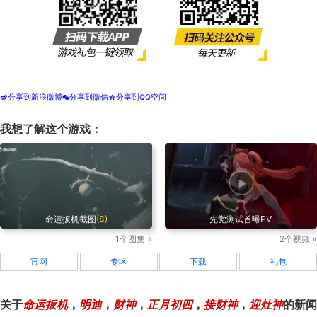
分享到新浪微博
分享到微信
分享到QQ空间
t
w
z
我想了解这个游戏：
命运扳机截图
(8)
先觉测试首曝PV
1个图集 »
2个视频 »
官网
专区
下载
礼包
关于
命运扳机
，
明迪
，
财神
，
正月初四
，
接财神
，
迎灶神
的新闻