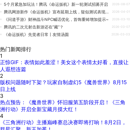
5个月紧急加玩法！腾讯《命运扳机》新一轮测试招募开启
2026-08-07
腾讯网游新作《命运扳机》宣布延期上线，疑似测试表现不佳
2026-04-01
《问道手游》财神战斗NPC喊话优化，首饰重铸增加提示~
2026-03-10
腾讯的二次元射击新游还在”藏“？
2026-03-07
《命运扳机》先觉者日常丨友情汤圆
2026-03-03
热门新闻排行
1
正惊GIF：表情如此羞涩！美女这个表情太好看，直接让
人遐想连篇
2
版权问题随时下架？玩家自制虚幻5《魔兽世界》8月15
日上线
3
热点预告：《魔兽世界》怀旧服第五阶段开启！《三角
洲行动》开启全新宝藏月摸大红！
4
《三角洲行动》主播巅峰赛总决赛即将打响！8月2日，
群星汇聚，新王加冕！